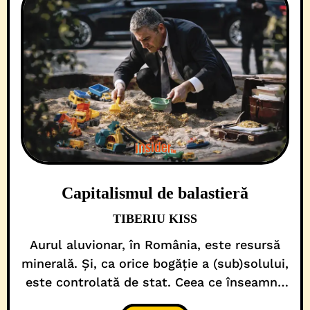
Capitalismul de balastieră
TIBERIU KISS
Aurul aluvionar, în România, este resursă
minerală. Și, ca orice bogăție a (sub)solului,
este controlată de stat. Ceea ce înseamnă
că exploatarea are reguli stricte, prevăzute