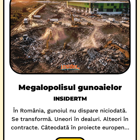
Megalopolisul gunoaielor
INSIDERTM
În România, gunoiul nu dispare niciodată.
Se transformă. Uneori în dealuri. Alteori în
contracte. Câteodată în proiecte europene,
cu titluri verzi și randări curate, unde