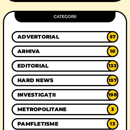
CATEGORII
ADVERTORIAL
57
ARHIVA
10
EDITORIAL
133
HARD NEWS
157
INVESTIGAȚII
198
METROPOLITANE
3
PAMFLETISME
13