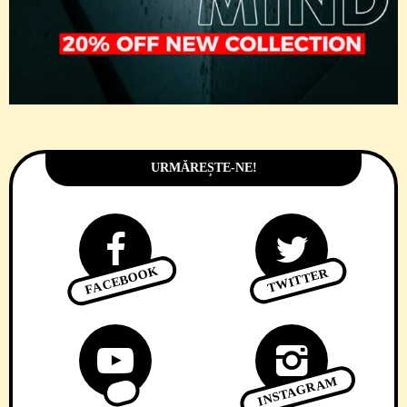
URMĂREȘTE-NE!
FACEBOOK
TWITTER
INSTAGRAM