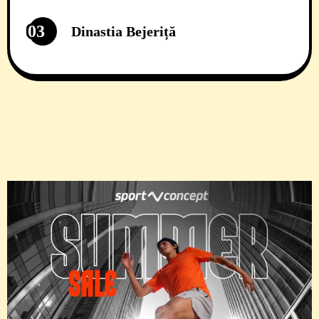
03
Dinastia Bejeriță