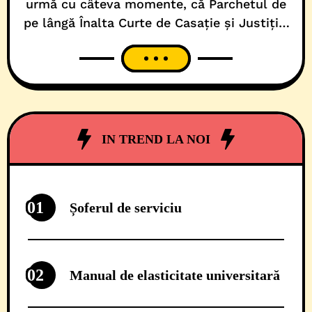
urmă cu câteva momente, că Parchetul de
pe lângă Înalta Curte de Casație și Justiție,
alături de Poliția Română, efectuează un
număr de 47 de percheziții domiciliare, într-
o amplă operațiune care vizează 27 de
persoane din 5 județe, printre care și Timiș.
Așa cum rezultă din primele informații,
IN TREND LA NOI
01
Șoferul de serviciu
02
Manual de elasticitate universitară