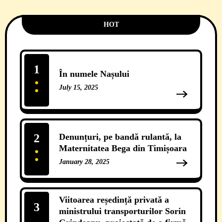
HOT
1
În numele Nașului
July 15, 2025
13 Comments
2
Denunțuri, pe bandă rulantă, la
Maternitatea Bega din Timișoara
January 28, 2025
12 Comments
Viitoarea reședință privată a
3
ministrului transporturilor Sorin