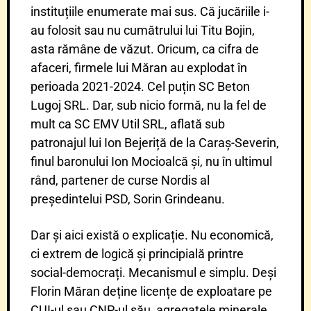
instituțiile enumerate mai sus. Că jucăriile i-
au folosit sau nu cumătrului lui Titu Bojin,
asta rămâne de văzut. Oricum, ca cifra de
afaceri, firmele lui Măran au explodat în
perioada 2021-2024. Cel puțin SC Beton
Lugoj SRL. Dar, sub nicio formă, nu la fel de
mult ca SC EMV Util SRL, aflată sub
patronajul lui Ion Bejeriță de la Caraș-Severin,
finul baronului Ion Mocioalcă și, nu în ultimul
rând, partener de curse Nordis al
președintelui PSD, Sorin Grindeanu.
Dar și aici există o explicație. Nu economică,
ci extrem de logică și principială printre
social-democrați. Mecanismul e simplu. Deși
Florin Măran deține licențe de exploatare pe
CUI-ul sau CNP-ul său, agregatele minerale