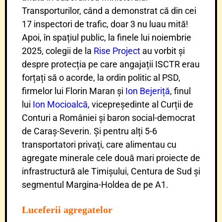
Transporturilor, când a demonstrat că din cei
17 inspectori de trafic, doar 3 nu luau mită!
Apoi, în spațiul public, la finele lui noiembrie
2025, colegii de la
Rise Project
au vorbit și
despre protecția pe care angajații ISCTR erau
forțați să o acorde, la ordin politic al PSD,
firmelor lui Florin Maran și
Ion Bejeriță
, finul
lui
Ion Mocioalcă
, vicepreședinte al Curții de
Conturi a României și baron social-democrat
de Caraș-Severin. Și pentru alți 5-6
transportatori privați, care alimentau cu
agregate minerale cele două mari proiecte de
infrastructură ale Timișului, Centura de Sud și
segmentul Margina-Holdea de pe A1.
Luceferii agregatelor