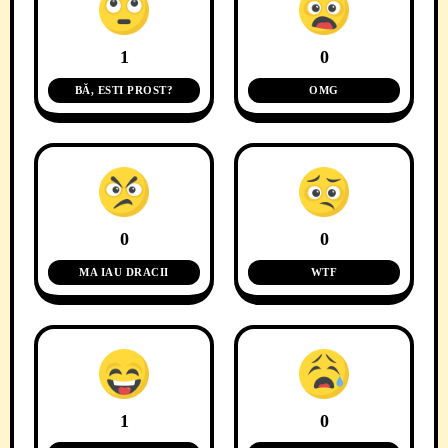
1
0
BĂ, ESTI PROST?
OMG
0
0
MA IAU DRACII
WTF
1
0