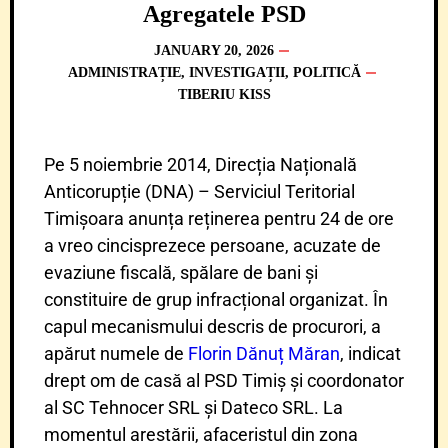
Agregatele PSD
JANUARY 20, 2026
ADMINISTRAȚIE
,
INVESTIGAȚII
,
POLITICĂ
TIBERIU KISS
Pe 5 noiembrie 2014, Direcția Națională
Anticorupție (DNA) – Serviciul Teritorial
Timișoara anunța reținerea pentru 24 de ore
a vreo cincisprezece persoane, acuzate de
evaziune fiscală, spălare de bani și
constituire de grup infracțional organizat. În
capul mecanismului descris de procurori, a
apărut numele de
Florin Dănuț Măran
, indicat
drept om de casă al PSD Timiș și coordonator
al SC Tehnocer SRL și Dateco SRL. La
momentul arestării, afaceristul din zona