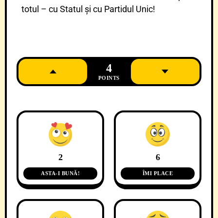
totul – cu Statul și cu Partidul Unic!
4
POINTS
2
6
ASTA-I BUNĂ!
ÎMI PLACE