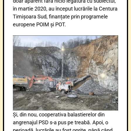
doar aparent fără nicio legătură cu subiectul,
în martie 2020, au început lucrările la Centura
Timișoara Sud, finanțate prin programele
europene POIM și POT.
Și, din nou, cooperativa balastierelor din
angrenajul PSD s-a pus pe treabă. Apoi, o
perioadă, lucrările au fost oprite, până când,