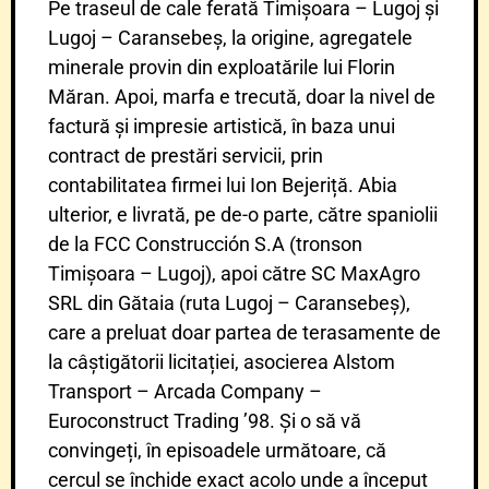
Pe traseul de cale ferată Timișoara – Lugoj și
Lugoj – Caransebeș, la origine, agregatele
minerale provin din exploatările lui Florin
Măran. Apoi, marfa e trecută, doar la nivel de
factură și impresie artistică, în baza unui
contract de prestări servicii, prin
contabilitatea firmei lui Ion Bejeriță. Abia
ulterior, e livrată, pe de-o parte, către spaniolii
de la FCC Construcción S.A (tronson
Timișoara – Lugoj), apoi către SC MaxAgro
SRL din Gătaia (ruta Lugoj – Caransebeș),
care a preluat doar partea de terasamente de
la câștigătorii licitației, asocierea Alstom
Transport – Arcada Company –
Euroconstruct Trading ’98. Și o să vă
convingeți, în episoadele următoare, că
cercul se închide exact acolo unde a început