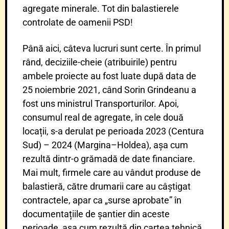
agregate minerale. Tot din balastierele
controlate de oamenii PSD!
Până aici, câteva lucruri sunt certe. În primul
rând, deciziile-cheie (atribuirile) pentru
ambele proiecte au fost luate după data de
25 noiembrie 2021, când Sorin Grindeanu a
fost uns ministrul Transporturilor. Apoi,
consumul real de agregate, în cele două
locații, s-a derulat pe perioada 2023 (Centura
Sud) – 2024 (Margina–Holdea), așa cum
rezultă dintr-o grămadă de date financiare.
Mai mult, firmele care au vândut produse de
balastieră, către drumarii care au câștigat
contractele, apar ca „surse aprobate” în
documentațiile de șantier din aceste
perioade, așa cum rezultă din cartea tehnică