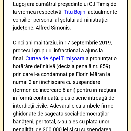
Lugoj era cumătrul președintelui CJ Timiș de
la vremea respectivă,
Titu Bojin
, actualmente
consilier personal al șefului administrației
județene, Alfred Simonis.
Cinci ani mai târziu, în 17 septembrie 2019,
procesul grupului infracțional a ajuns la
final.
Curtea de Apel Timișoara
a pronunțat o
hotărâre definitivă (decizia penală nr. 859)
prin care l-a condamnat pe Florin Măran la
numai 3 ani închisoare cu suspendare
(termen de încercare 6 ani) pentru infracțiuni
în formă continuată, plus o serie întreagă de
interdicții civile. Adevărul e că ambele firme,
ghidonate de săgeata social-democraților
bănățeni, per total, s-au ales cu plata unor
penalități de 300.000 lei și cu suspendarea