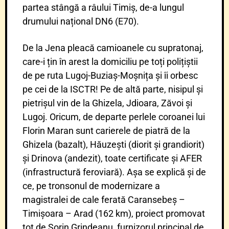
partea stângă a râului Timiș, de-a lungul
drumului național DN6 (E70).
De la Jena pleacă camioanele cu supratonaj,
care-i țin în arest la domiciliu pe toți polițiștii
de pe ruta Lugoj-Buziaș-Moșnița și îi orbesc
pe cei de la ISCTR! Pe de altă parte, nisipul și
pietrișul vin de la Ghizela, Jdioara, Zăvoi și
Lugoj. Oricum, de departe perlele coroanei lui
Florin Maran sunt carierele de piatră de la
Ghizela (bazalt), Hăuzești (diorit și grandiorit)
și Drinova (andezit), toate certificate și AFER
(infrastructură feroviară). Așa se explică și de
ce, pe tronsonul de modernizare a
magistralei de cale ferată Caransebeș –
Timișoara – Arad (162 km), proiect promovat
tot de Sorin Grindeanu, furnizorul principal de