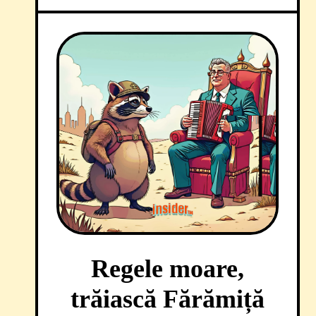
Regele moare,
trăiască Fărămiță