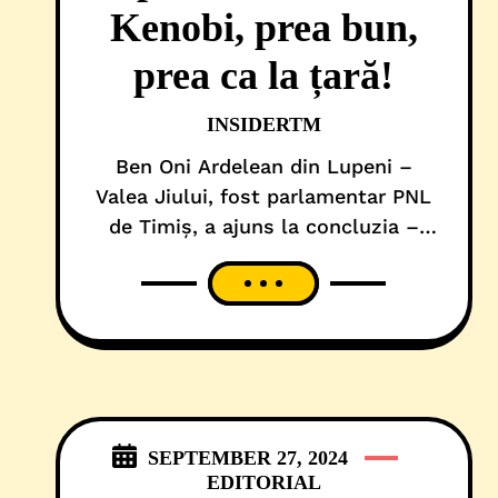
Kenobi, prea bun,
prea ca la țară!
INSIDERTM
Ben Oni Ardelean din Lupeni –
Valea Jiului, fost parlamentar PNL
de Timiș, a ajuns la concluzia –
după ce nu i-a ieșit varianta de
reprezentant al României pentru
Diaspora SUA – că e prea bun și
mult prea experimentat, în politici
externe și securitate
(inter)națională, ca să mai piardă
vremea prin Camera Deputaților.
SEPTEMBER 27, 2024
Cum
EDITORIAL