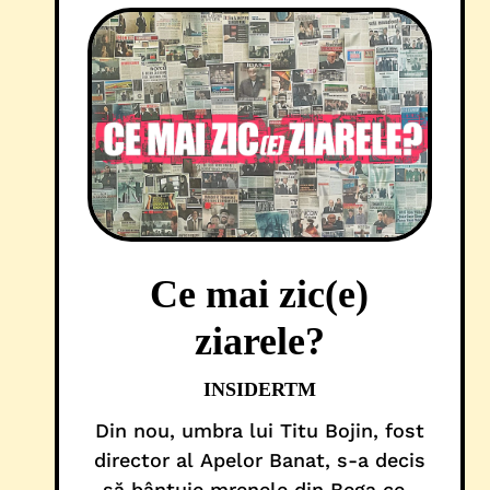
Ce mai zic(e)
ziarele?
INSIDERTM
Din nou, umbra lui Titu Bojin, fost
director al Apelor Banat, s-a decis
să bântuie mrenele din Bega cea