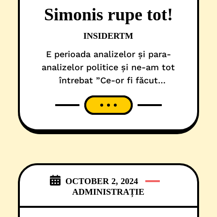
Simonis rupe tot!
INSIDERTM
E perioada analizelor și para-
analizelor politice și ne-am tot
întrebat ”Ce-or fi făcut
parlamentarii noștri de Timiș, de
când sunt ei la butoanele acestei
țărișoare?”. Și am început să ne
documentăm și să ne jucăm cu
cifrele. Ce-a ieșit? Un articol
relevant despre spectacolul de
talente politice din Timiș… dar fără
OCTOBER 2, 2024
talente! Așa că ne
ADMINISTRAȚIE