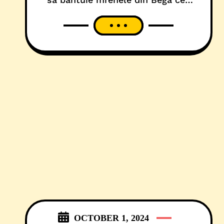
frumosă și lin curgătoare. Tot cu
ajutorul PSD! De data aceasta,
ajuns la venerabila vârstă de 72 de
ani, după o viață întreagă de
sinecuri politice și sacrificii de
blatist, social-democratul a cerut
și a primit
OCTOBER 1, 2024