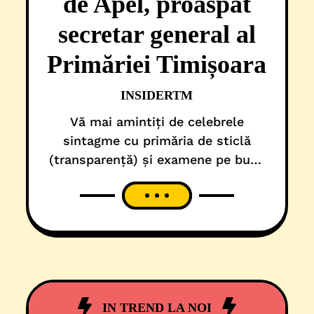
de Apel, proaspăt
secretar general al
Primăriei Timișoara
INSIDERTM
Vă mai amintiți de celebrele
sintagme cu primăria de sticlă
(transparență) și examene pe bune
(fără pile) în administrația locală,
rulate de primarul Dominic Fritz și
acoliții săi de la USR, cu fiecare
ocazie pe care au avut-o? Ei bine,
în universuri paralele, toate sunt
adevărate! Și ultimul exemplu de
profesionalism, menit să confirme
IN TREND LA NOI
că