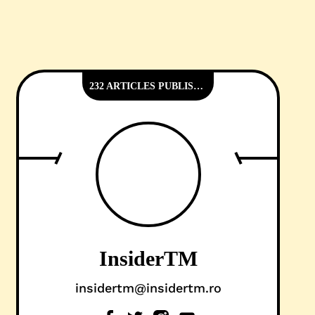
232 ARTICLES PUBLISHED
InsiderTM
insidertm@insidertm.ro