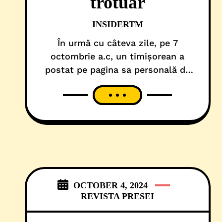
trotuar
INSIDERTM
În urmă cu câteva zile, pe 7
octombrie a.c, un timișorean a
postat pe pagina sa personală de
Facebook un video în care un
motociclist rula pe trotuar, printre
oameni, chiar pe Podul Decebal din
Timișoara, ca să evite aglomeratia
și un simplu stop la semafor. După
ce imaginile au devenit virale, IPJ
Timiș s-a
OCTOBER 4, 2024
REVISTA PRESEI