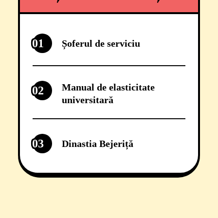
01
Șoferul de serviciu
Manual de elasticitate
02
universitară
03
Dinastia Bejeriță