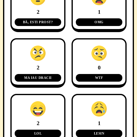
2
1
BĂ, ESTI PROST?
OMG
2
0
MA IAU DRACII
WTF
2
1
LOL
LESIN