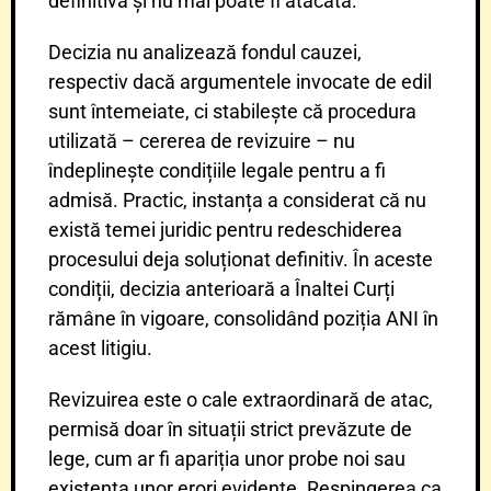
definitivă și nu mai poate fi atacată.
Decizia nu analizează fondul cauzei,
respectiv dacă argumentele invocate de edil
sunt întemeiate, ci stabilește că procedura
utilizată – cererea de revizuire – nu
îndeplinește condițiile legale pentru a fi
admisă. Practic, instanța a considerat că nu
există temei juridic pentru redeschiderea
procesului deja soluționat definitiv. În aceste
condiții, decizia anterioară a Înaltei Curți
rămâne în vigoare, consolidând poziția ANI în
acest litigiu.
Revizuirea este o cale extraordinară de atac,
permisă doar în situații strict prevăzute de
lege, cum ar fi apariția unor probe noi sau
existența unor erori evidente. Respingerea ca