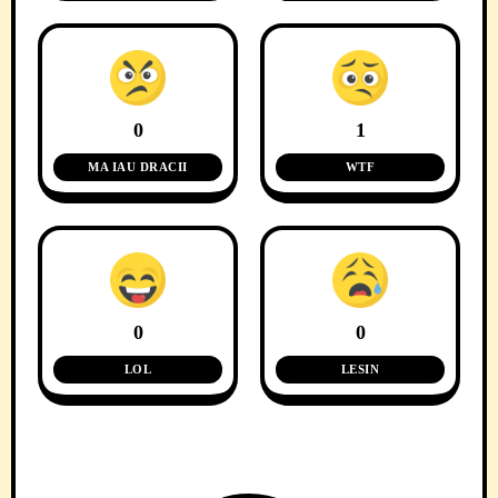
0
1
MA IAU DRACII
WTF
0
0
LOL
LESIN