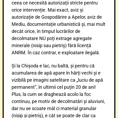
ceea ce necesită autorizații stricte pentru
orice intervenție. Mai exact, aviz și
autorizație de Gospodărire a Apelor, aviz de
Mediu, documentație urbanistică și, mai mult
decât orice, în timpul lucrărilor de
decolmatare NU poți extrage agregate
minerale (nisip sau pietriș) fără licență
ANRM. În caz contrar, e exploatare ilegală.
Și la Chișoda e lac, nu baltă, și pentru că
acumularea de apă apare în hărți vechi și e
vizibilă pe imagini satelitare ca „luciu de apă
permanent”, în ultimii cel puțin 20 de ani!
Plus, la cum se draghează acolo la foc
continuu, pe motiv de decolmatări și aluviuni,
dar nu se scoate mâl ci material granular
(nisip și pietriș), e cât se poate de clar ca