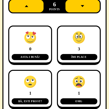
6
POINTS
0
3
ASTA-I BUNĂ!
ÎMI PLACE
1
1
BĂ, ESTI PROST?
OMG