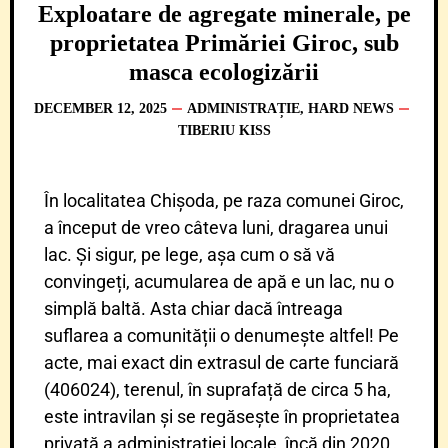
Exploatare de agregate minerale, pe
proprietatea Primăriei Giroc, sub
masca ecologizării
DECEMBER 12, 2025
ADMINISTRAȚIE
,
HARD NEWS
TIBERIU KISS
În localitatea Chișoda, pe raza comunei Giroc,
a început de vreo câteva luni, dragarea unui
lac. Și sigur, pe lege, așa cum o să vă
convingeți, acumularea de apă e un lac, nu o
simplă baltă. Asta chiar dacă întreaga
suflarea a comunității o denumește altfel! Pe
acte, mai exact din extrasul de carte funciară
(406024), terenul, în suprafață de circa 5 ha,
este intravilan și se regăsește în proprietatea
privată a administrației locale, încă din 2020.