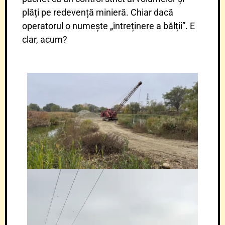
plăți pe redevență minieră. Chiar dacă
operatorul o numește „întreținere a bălții”. E
clar, acum?