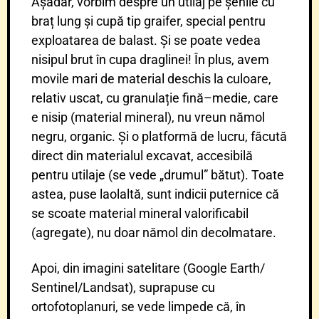
Așadar, vorbim despre un utilaj pe șenile cu
braț lung și cupă tip graifer, special pentru
exploatarea de balast. Și se poate vedea
nisipul brut în cupa draglinei! În plus, avem
movile mari de material deschis la culoare,
relativ uscat, cu granulație fină–medie, care
e nisip (material mineral), nu vreun nămol
negru, organic. Și o platformă de lucru, făcută
direct din materialul excavat, accesibilă
pentru utilaje (se vede „drumul” bătut). Toate
astea, puse laolaltă, sunt indicii puternice că
se scoate material mineral valorificabil
(agregate), nu doar nămol din decolmatare.
Apoi, din imagini satelitare (Google Earth/
Sentinel/Landsat), suprapuse cu
ortofotoplanuri, se vede limpede că, în