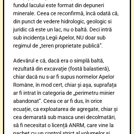
fundul lacului este format din depuneri
minerale. Ceea ce reconfirmă, încă odată că,
din punct de vedere hidrologic, geologic si
juridic că este un lac, nu o baltă. Deci intră
sub incidența Legii Apelor, NU doar sub
regimul de „teren proprietate publică”.
Adevărul e că, dacă era o simplă baltă,
rezultată din excavație (fostă balastieră),
chiar dacă nu s-ar fi supus normelor Apelor
Române, în mod cert, chiar și așa, suprafața
ar fi intrat în categoria de „perimetru minier
abandonat”. Ceea ce ar fi dus, în orice
ecuație, ca exploatarea de agregate, chiar și
cea demarată sub masca unei decolmatări,
să fi necesitat o licență ANRM, care vine la
pachet cu un control strict al volumelor și