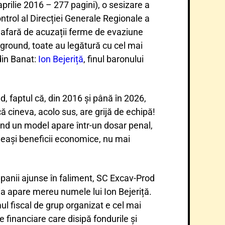
aprilie 2016 – 277 pagini), o sesizare a
ntrol al Direcției Generale Regionale a
 afară de acuzații ferme de evaziune
ckground, toate au legătură cu cel mai
din Banat:
Ion Bejeriță
, finul baronului
nd, faptul că, din 2016 și până în 2026,
ă cineva, acolo sus, are grijă de echipă!
nd un model apare într-un dosar penal,
eleași beneficii economice, nu mai
ompanii ajunse în faliment, SC Excav-Prod
ruia apare mereu numele lui Ion Bejeriță.
ul fiscal de grup organizat e cel mai
e financiare care disipă fondurile și