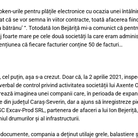
oken-urile pentru plățile electronice cu ocazia unei întâlni
at că se vor semna în viitor contracte, toată afacerea fii
a bătrânu’ “. Totodată Ion Bejăriță mi-a comunict că pentru
 foarte mare pe cele două societăți la care eram administ
ențiunea că fiecare facturier conține 50 de facturi…
cel puțin, așa s-a crezut. Doar că, la 2 aprilie 2021, insp
erbal de control privind activitatea societății lui Axente
rează imaginea unei companii care, în perioada de expans
ie din județul Caraș-Severin, dar a ajuns să înregistreze pi
 SC Excav-Prod SRL, partenera de afaceri a lui Ion Bejeriță,
iul drumurilor și al infrastructurii.
documente, compania a deținut utilaje grele, balastiere și 