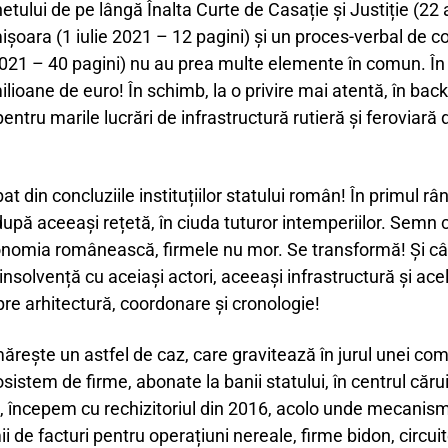
etului de pe lângă Înalta Curte de Casație și Justiție (22 
șoara (1 iulie 2021 – 12 pagini) și un proces-verbal de co
 2021 – 40 pagini) nu au prea multe elemente în comun. În
 milioane de euro! În schimb, la o privire mai atentă, în ba
ntru marile lucrări de infrastructură rutieră și feroviară 
at din concluziile instituțiilor statului român! În primul râ
upă aceeași rețetă, în ciuda tuturor intemperiilor. Semn c
conomia românească, firmele nu mor. Se transformă! Și câ
 insolvență cu aceiași actori, aceeași infrastructură și ac
re arhitectură, coordonare și cronologie!
rmărește un astfel de caz, care gravitează în jurul unei c
cosistem de firme, abonate la banii statului, în centrul că
e, începem cu rechizitoriul din 2016, acolo unde mecanism
i de facturi pentru operațiuni nereale, firme bidon, circuit