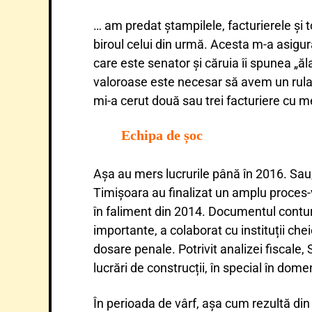
… am predat ștampilele, facturierele și t
biroul celui din urmă. Acesta m-a asigur
care este senator și căruia îi spunea „ăl
valoroase este necesar să avem un rulaj
mi-a cerut două sau trei facturiere cu m
Echipa de șoc
Așa au mers lucrurile până în 2016. Sau, 
Timișoara au finalizat un amplu proces-v
în faliment din 2014. Documentul contu
importante, a colaborat cu instituții che
dosare penale. Potrivit analizei fiscale,
lucrări de construcții, în special în domen
În perioada de vârf, așa cum rezultă din 