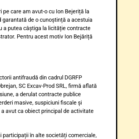
ri pe care am avut-o cu Ion Bejeriță la
nd garantată de o cunoștință a acestuia
 a putea câștiga la licităție contracte
rator. Pentru acest motiv Ion Bejăriță
ectorii antifraudă din cadrul DGRFP
 Obrejan, SC Excav-Prod SRL, firmă aflată
iune, a derulat contracte publice
erderi masive, suspiciuni fiscale și
 a avut ca obiect principal de activitate
participații în alte societăți comerciale,