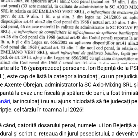
rte alte 16 (șaisprezece) persoane, Ion Bejeriță de la PSD
este cap de listă la categoria inculpați, cu un prejudici
, este Axente Obrejan, administrator la SC Axio-Mixing SRL 
cipantă la evaziune fiscală și spălare de bani, a fost trim
ânări
, iar inculpații nu au ajuns niciodată să fie judecați p
pție, cel târziu în toamna lui 2026!
ă când, datorită dosarului penal, numele lui Ion Bejeriță a
ral și scriptic, rețeaua din jurul pesedistului, a devenit viz