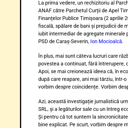
La prima vedere, un rechizitoriu al Parch
ANAF către Parchetul Curții de Apel Timi
Finanțelor Publice Timișoara (2 aprilie
fiscală, spălare de bani și prejudicii de
iubit intermediar de agregate minerale pe
PSD de Caraș-Severin,
Ion Mocioalcă.
În plus, mai sunt câteva lucruri care răzb
povestea a continuat, fără întrerupere, d
Apoi, se mai creionează ideea că, în e
după care reapare, ani mai târziu, într-o
vorbim despre coincidențe. Vorbim desp
Azi, această investigație jurnalistică u
SRL, și a legăturilor sale cu un întreg e
Și pentru că tot suntem la sincronicitat
bine explicat. Pe scurt, vorbim despre mi