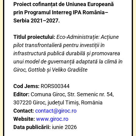
Proiect cofinanțat de Uniunea Europeană
prin Programul Interreg IPA România–
Serbia 2021–2027.
Titlul proiectului:
Eco-Administrație: Acțiune
pilot transfrontalieră pentru investiții în
infrastructură publică durabilă și promovarea
unui model de guvernanță adaptată la climă în
Giroc, Gottlob și Veliko Gradište
Cod Jems:
RORS00344
Editor:
Comuna Giroc, Str. Semenic nr. 54,
307220 Giroc, județul Timiș, România
Contact:
contact@giroc.ro
Website:
www.giroc.ro
Data publicării:
iunie 2026