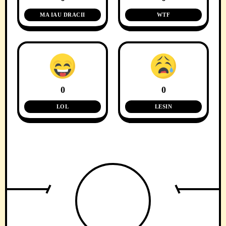
MA IAU DRACII
WTF
0
0
LOL
LESIN