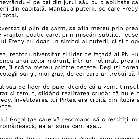
manevrându-i pe cei din jurul său cu o abilitate c
icieni din capitală. Mantaua puterii, pe care Fred
 total.
oversat și plin de șarm, se afla mereu prin prea
 vrăjitor politic care, prin mișcări subtile, reuș
ui Fredy nu doar un simbol al puterii, ci și o o
a, rector universitar și lider de fațadă al PNL-ul
nea unui actor mărunt, într-un rol mult prea m
e, îi scăpa mereu printre degete. Deși își dorea 
olegii săi și, mai grav, de cei care ar trebui să-
tul său de lider de paie, decide că a venit timpu
at și temut, sfidând realitatea crudă: că nu e nici
y, învelitoarea lui Pirtea era croită din iluzia a
ențe.
ui Gogol (pe care vă recomand să o re/citiți, ma
ur românească, ea ar suna cam așa…
gradă din Timiș, acolo unde găinile erau concentra