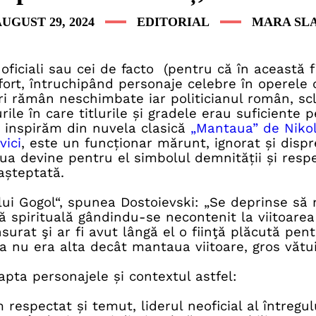
UGUST 29, 2024
EDITORIAL
MARA SLA
i oficiali sau cei de facto (pentru
că în această f
ort,
întruchipând personaje celebre în operele c
i rămân neschimbate iar politicianul român, sclav
le în care titlurile și gradele erau suficiente pe
e inspirăm din nuvela clasică
„Mantaua” de Nikol
vici
, este un funcționar mărunt, ignorat și dispre
ua devine pentru el simbolul demnității și respe
așteptată.
lui Gogol“, spunea Dostoievski: „Se deprinse s
spirituală gândindu-se necontenit la viitoarea 
surat şi ar fi avut lângă el o fiinţă plăcută pe
sta nu era alta decât mantaua viitoare, gros văt
pta personajele și contextul astfel:
respectat și temut, liderul neoficial al întregul