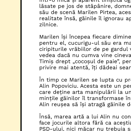
lăsate pe jos de stăpânire, domn
său de scenă Marilen Pirtea, acest
realitate însă, găinile îl ignorau
zilnice.
Marilen își începea fiecare dimin
pentru el, cucurigu-ul său era ma
ciripiturile vrăbiilor de pe gardul
vedea dacă nu cumva vine cineva 
Timiș drept „cocoșul de paie”, pen
privire mai atentă, îți dădeai se
În timp ce Marilen se lupta cu pro
Alin Popoviciu. Acesta este un per
care deține arta manipulării la un
mințile găinilor îl transformase î
Alin reușea să își atragă găinile 
Însă, marea artă a lui Alin nu con
face jocurile altora fără ca aceșt
PSD-ului, nici măcar nu trebuia s