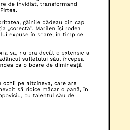
pere de invidiat, transformând
Pirtea.
oritatea, găinile dădeau din cap
cția „corectă”. Marilen își rodea
lui expuse în soare, în timp ce
oria sa, nu era decât o extensie a
 adâncul sufletului său, începea
pândea ca o boare de dimineață
 ochii pe altcineva, care are
nevoit să ridice măcar o pană, în
opoviciu, cu talentul său de