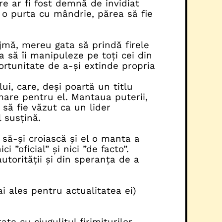
are ar fi fost demnă de invidiat
y o purta cu mândrie, părea să fie
jmă, mereu gata să prindă firele
ea să îi manipuleze pe toți cei din
portunitate de a-și extinde propria
ui, care, deși poartă un titlu
are pentru el. Mantaua puterii,
să fie văzut ca un lider
l susțină.
l să-și croiască și el o manta a
 ”oficial” și nici ”de facto”.
utorității și din speranța de a
i ales pentru actualitatea ei)
te cu ciugulitul firimiturilor