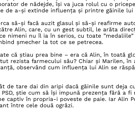
aborator de nădejde, își va juca rolul cu o price
 de a-și extinde influența și printre găinile lui 
rca să-și facă auzit glasul și să-și reafirme aut
e către Alin, care, cu un gest subtil, le arăta dire
 nimeni nu îl ia în serios, cu toate ”medaliile” 
âmbind șmecher la tot ce se petrecea.
te că știau prea bine – era că Alin, în toată gl
putut rezista farmecului său? Chiar și Marilen, în
evanță, observând cum influența lui Alin se răs
t de tare dai din aripi dacă găinile sunt deja cu
l PSD, știe cum să își impună prezența fără a fi 
 captiv în propria-i poveste de paie. Iar Alin P
liant între cele două ogrăzi.