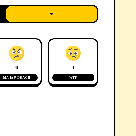
0
1
MA IAU DRACII
WTF