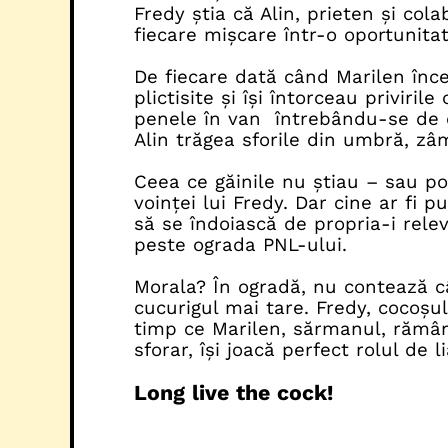
Fredy știa că Alin, prieten și col
fiecare mișcare într-o oportunitate
De fiecare dată când Marilen înce
plictisite și își întorceau priviril
penele în van întrebându-se de ce
Alin trăgea sforile din umbră, z
Ceea ce găinile nu știau – sau poa
voinței lui Fredy. Dar cine ar fi 
să se îndoiască de propria-i rel
peste ograda PNL-ului.
Morala? În ogradă, nu contează câ
cucurigul mai tare. Fredy, cocoșu
timp ce Marilen, sărmanul, rămâne
sforar, își joacă perfect rolul de 
Long live the cock!