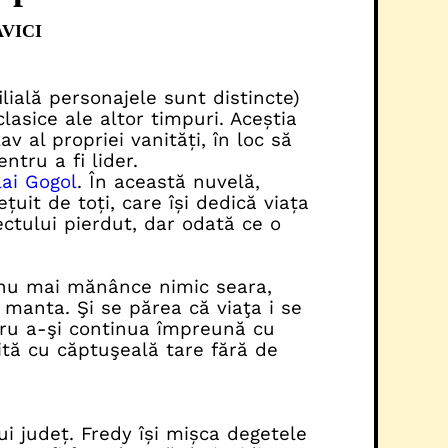
VICI
ilială personajele sunt distincte)
lasice ale altor timpuri. Aceștia
 al propriei vanități, în loc să
ntru a fi lider.
ai Gogol
. În această nuvelă,
țuit de toți, care își dedică viața
ctului pierdut, dar odată ce o
ă nu mai mănânce nimic seara,
manta. Şi se părea că viaţa i se
ntru a-şi continua împreună cu
uită cu căptuşeală tare fără de
ui județ. Fredy își mișca degetele