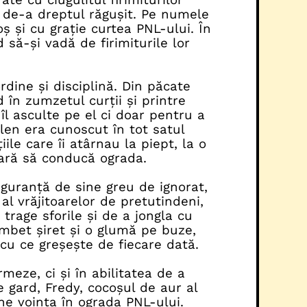
s de-a dreptul răgușit. Pe numele
ș și cu grație curtea PNL-ului. În
 să-și vadă de firimiturile lor
dine și disciplină. Din păcate
d în zumzetul curții
și printre
 îl asculte pe el ci doar pentru a
len era cunoscut în tot satul
ile care îi atârnau la piept, la o
sară să conducă ograda.
siguranță de sine greu de ignorat,
al vrăjitoarelor de pretutindeni,
trage sforile și de a jongla cu
zâmbet șiret și o glumă pe buze,
 cu ce greșește de fiecare dată.
meze, ci și în abilitatea de a
e gard, Fredy, cocoșul de aur al
ne voința în ograda PNL-ului.