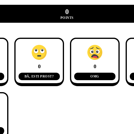
0
POINTS
0
0
BĂ, ESTI PROST?
OMG