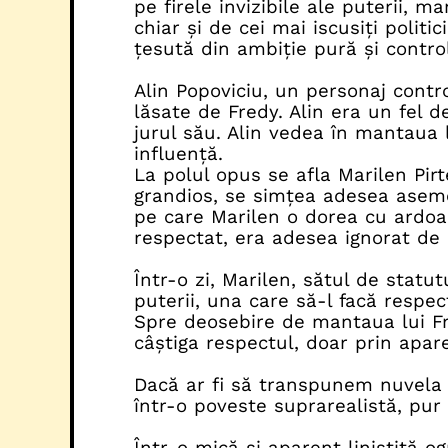
pe firele invizibile ale puterii, 
chiar și de cei mai iscusiți polit
țesută din ambiție pură și control
Alin Popoviciu, un personaj contr
lăsate de Fredy. Alin era un fel de
jurul său. Alin vedea în mantaua l
influență.
La polul opus se afla Marilen Pirte
grandios, se simțea adesea aseme
pe care Marilen o dorea cu ardoar
respectat, era adesea ignorat de c
Într-o zi, Marilen, sătul de statu
puterii, una care să-l facă respect
Spre deosebire de mantaua lui Fred
câștiga respectul, doar prin apar
Dacă ar fi să transpunem nuvela l
într-o poveste suprarealistă, p
Într-o mică și aparent liniștită o