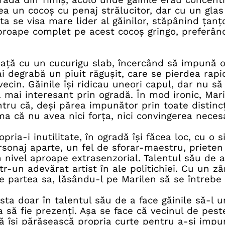
ea un cocoș cu penaj strălucitor, dar cu un gla
a se visa mare lider al găinilor, stăpânind țanțo
 aproape complet pe acest cocoș gringo, preferând
eață cu un cucurigu slab, încercând să impună or
i degrabă un piuit răgușit, care se pierdea rapi
 vecin. Găinile își ridicau uneori capul, dar nu să
mai interesant prin ogradă. În mod ironic, Mari
tru că, deși părea impunător prin toate distincți
ama că nu avea nici forța, nici convingerea nece
pria-i inutilitate, în ogradă își făcea loc, cu o 
sonaj aparte, un fel de sforar-maestru, prieten 
 nivel aproape extrasenzorial. Talentul său de a 
ntr-un adevărat artist în ale politichiei. Cu un 
de partea sa, lăsându-l pe Marilen să se întrebe
sta doar în talentul său de a face găinile să-l ur
ia să fie prezenți. Așa se face că vecinul de pest
ă își părăsească propria curte pentru a-și impu