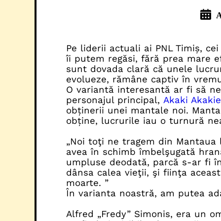
A
Pe liderii actuali ai PNL Timiș, ce
îi putem regăsi, fără prea mare ef
sunt dovada clară că unele lucrur
evolueze, rămâne captiv în vremuri
O variantă interesantă ar fi să n
personajul principal,
Akaki Akakie
obținerii unei mantale noi. Manta
obține, lucrurile iau o turnură ne
„Noi toţi ne tragem din Mantaua 
avea în schimb îmbelşugată hrană 
umpluse deodată, parcă s-ar fi în
dânsa calea vieţii, şi fiinţa acea
moarte. ”
În varianta noastră, am putea ada
Alfred „Fredy” Simonis, era un om 