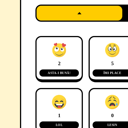
2
5
ASTA-I BUNĂ!
ÎMI PLACE
1
0
LOL
LESIN