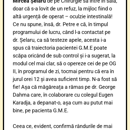
Mircea Șelaru
de pe Chirurgie să intre în sală,
doar că s-a lovit de un refuz, la mijloc fiind o
altă urgență de operat – oculzie intestinală!
Ce nu spune, însă, dr. Petre e că, în timpul
programului de lucru, când l-a contactat pe
dr. Șelaru, ca să testeze apele, acesta i-a
spus că traiectoria pacientei G.M.E poate
scăpa oricând de sub control și i-a sugerat, la
modul cel mai clar, să o opereze cei de pe OG
II, în programul de zi, tocmai pentru că era în
jurul orei 12 și avea suficient timp. N-a fost să
fie! Așa că măgăreața a rămas pe dr. George
Dahma care, în colaborare cu colegul Eugen
Karadja, a depanat-o, așa cum au putut mai
bine, pe pacienta G.M.E.
Ceea ce, evident, confirmă rândurile de mai