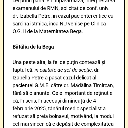
cel puțin până ieri după-amiază, interpretarea
examenului de RMN, solicitat de conf. univ.
dr. Izabella Petre, în cazul pacientei critice cu
sarcină istmică, încă NU venise pe Clinica
O.G. II de la Maternitatea Bega.
Bătălia de la Bega
Una peste alta, la fel de puțin contează și
faptul că,
în calitate de șef de secție
, dr.
Izabella Petre a pasat cazul delicat al
pacientei G.M.E. către dr. Mădălina Timircan,
fără să o anunțe. Ce e important de reținut e
că, în scris, în aceeași dimineață de 4
februarie 2025, tânărul medic specialist a
refuzat să preia bolnavul, motivând, la modul
cel mai sincer, că e depășit de complexitatea