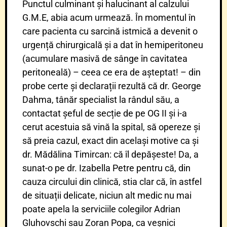
Punctul culminant și halucinant al calzului
G.M.E, abia acum urmează. În momentul în
care pacienta cu sarcină istmică a devenit o
urgență chirurgicală și a dat în hemiperitoneu
(acumulare masivă de sânge în cavitatea
peritoneală) – ceea ce era de așteptat! – din
probe certe și declarații rezultă că dr. George
Dahma, tânăr specialist la rândul său, a
contactat șeful de secție de pe OG II și i-a
cerut acestuia să vină la spital, să opereze și
să preia cazul, exact din același motive ca și
dr. Mădălina Timircan: că îl depășeste! Da, a
sunat-o pe dr. Izabella Petre pentru că, din
cauza circului din clinică, stia clar că, în astfel
de situații delicate, niciun alt medic nu mai
poate apela la serviciile colegilor Adrian
Gluhovschi sau Zoran Popa, ca veșnici