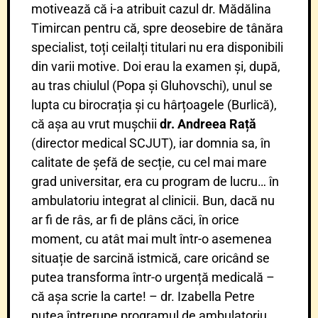
motivează că i-a atribuit cazul dr. Mădălina
Timircan pentru că, spre deosebire de tânăra
specialist, toți ceilalți titulari nu era disponibili
din varii motive. Doi erau la examen și, după,
au tras chiulul (Popa și Gluhovschi), unul se
lupta cu birocrația și cu hârțoagele (Burlică),
că așa au vrut mușchii
dr. Andreea Rață
(director medical SCJUT), iar domnia sa, în
calitate de șefă de secție, cu cel mai mare
grad universitar, era cu program de lucru… în
ambulatoriu integrat al clinicii. Bun, dacă nu
ar fi de râs, ar fi de plâns căci, în orice
moment, cu atât mai mult într-o asemenea
situație de sarcină istmică, care oricând se
putea transforma într-o urgență medicală –
că așa scrie la carte! – dr. Izabella Petre
putea întrerupe programul de ambulatoriu