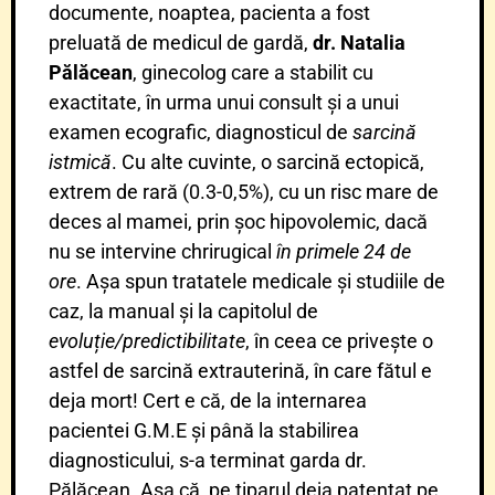
documente, noaptea, pacienta a fost
preluată de medicul de gardă,
dr. Natalia
Pălăcean
, ginecolog care a stabilit cu
exactitate, în urma unui consult și a unui
examen ecografic, diagnosticul de
sarcină
istmică
. Cu alte cuvinte, o sarcină ectopică,
extrem de rară (0.3-0,5%), cu un risc mare de
deces al mamei, prin șoc hipovolemic, dacă
nu se intervine chrirugical
în primele 24 de
ore
. Așa spun tratatele medicale și studiile de
caz, la manual și la capitolul de
evoluție/predictibilitate
, în ceea ce privește o
astfel de sarcină extrauterină, în care fătul e
deja mort! Cert e că, de la internarea
pacientei G.M.E și până la stabilirea
diagnosticului, s-a terminat garda dr.
Pălăcean. Așa că, pe tiparul deja patentat pe