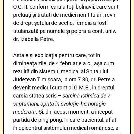
O.G. II, conform căruia toți bolnavii, care sunt
preluați și tratați de medici non-titulari, revin
de drept șefului de secție, femeia a fost
titularizată pe numele și pe prafa conf. univ.
dr. Izabella Petre.
Asta e și explicația pentru care, tot în
dimineața zilei de 4 februarie a.c., așa cum
rezultă din sistemul medical al Spitalului
Județean Timișoara, la ora 7.30, dr. Petre a
devenit medicul curant al G.M.E., în dreptul
căreia stătea scris –
sarcină istimică de 7
săptămâni, oprită în evoluție, hemoragie
moderată
. Și, din acest moment, a început
partida de ping-pong, în care pacientul, aflat
în epicentrul sistemului medical românesc, a