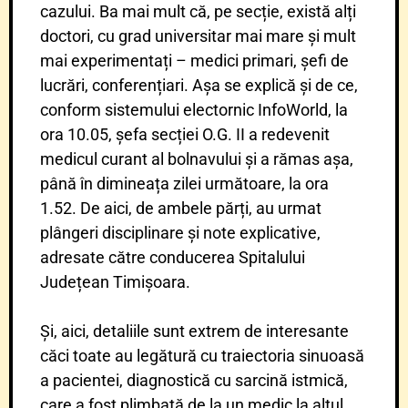
cazului. Ba mai mult că, pe secție, există alți
doctori, cu grad universitar mai mare și mult
mai experimentați – medici primari, șefi de
lucrări, conferențiari. Așa se explică și de ce,
conform sistemului electornic InfoWorld, la
ora 10.05, șefa secției O.G. II a redevenit
medicul curant al bolnavului și a rămas așa,
până în dimineața zilei următoare, la ora
1.52. De aici, de ambele părți, au urmat
plângeri disciplinare și note explicative,
adresate către conducerea Spitalului
Județean Timișoara.
Și, aici, detaliile sunt extrem de interesante
căci toate au legătură cu traiectoria sinuoasă
a pacientei, diagnostică cu sarcină istmică,
care a fost plimbată de la un medic la altul,