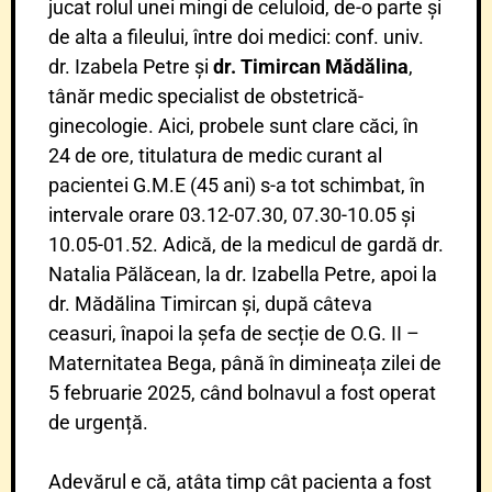
jucat rolul unei mingi de celuloid, de-o parte și
de alta a fileului, între doi medici: conf. univ.
dr. Izabela Petre și
dr. Timircan Mădălina
,
tânăr medic specialist de obstetrică-
ginecologie. Aici, probele sunt clare căci, în
24 de ore, titulatura de medic curant al
pacientei G.M.E (45 ani) s-a tot schimbat, în
intervale orare 03.12-07.30, 07.30-10.05 și
10.05-01.52. Adică, de la medicul de gardă dr.
Natalia Pălăcean, la dr. Izabella Petre, apoi la
dr. Mădălina Timircan și, după câteva
ceasuri, înapoi la șefa de secție de O.G. II –
Maternitatea Bega, până în dimineața zilei de
5 februarie 2025, când bolnavul a fost operat
de urgență.
Adevărul e că, atâta timp cât pacienta a fost