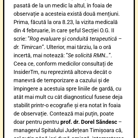
pasată de la un medic la altul, în foaia de
observație a acesteia există două mențiuni.
Prima, făcută la ora 8.23, la vizita medicală
din 4 februarie, în care șeful Secției O.G. II
scrie: ”
Rog evaluare și conduită terapeutică –
dr. Timircan
”. Ulterior, mai târziu, la o oră
incertă, mai notează: ”
Se solicită RMN…
”.
Ceea ce, conform medicilor consultați de
InsiderTm, nu reprezintă altceva decât o
manevră de temporizare a cazului și de
împingere a acestuia spre liniile de gardă, cu
atât mai mult cu cât diagnosticul fusese deja
stabilit printr-o ecografie și era notat în foaia
de observație. Contează mai puțin, poate
doar pentru pentru
prof. dr. Dorel Săndesc
–
managerul Spitalului Județean Timișoara că,