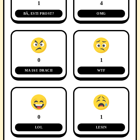
1
4
BĂ, ESTI PROST?
OMG
0
1
MA IAU DRACII
WTF
0
1
LOL
LESIN