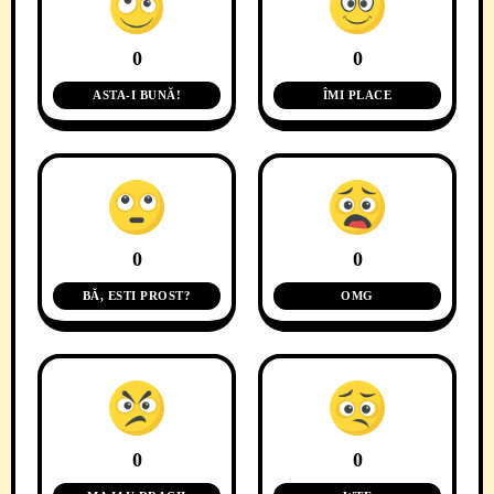
0
0
ASTA-I BUNĂ!
ÎMI PLACE
0
0
BĂ, ESTI PROST?
OMG
0
0