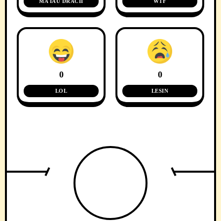
MA IAU DRACII
WTF
0
0
LOL
LESIN