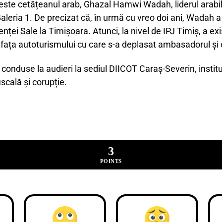
este cetățeanul arab, Ghazal Hamwi Wadah, liderul arabilo
Galeria 1. De precizat că, în urmă cu vreo doi ani, Wadah 
lenței Sale la Timișoara. Atunci, la nivel de IPJ Timiș, a e
în fața autoturismului cu care s-a deplasat ambasadorul și
conduse la audieri la sediul DIICOT Caraș-Severin, insti
scală și corupție.
3
POINTS