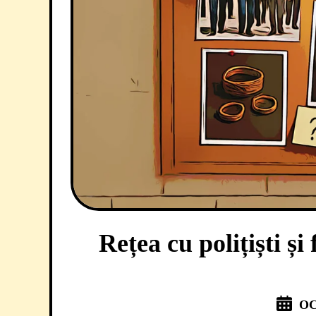
Rețea cu polițiști și
OC