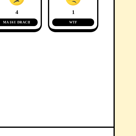
4
1
MA IAU DRACII
WTF