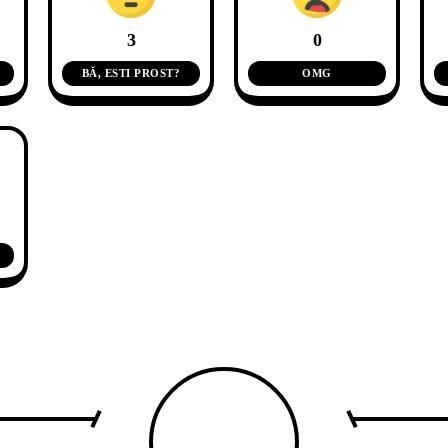
3
0
BĂ, ESTI PROST?
OMG