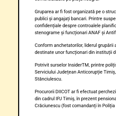
Gruparea ar fi fost organizată pe o struct
publici și angajați bancari. Printre suspec
confidențiale despre controalele planifica
stenograme și funcționari ANAF și Anti
Conform anchetatorilor, liderul grupării a
destinate unor funcționari din instituții 
Potrivit surselor InsiderTM, printre poliț
Serviciului Județean Anticorupție Timiș
Stănciulescu.
Procurorii DIICOT ar fi efectuat percheziți
din cadrul IPJ Timiș, în prezent pensiona
Crăciunescu (fost comandanți în Poliția 