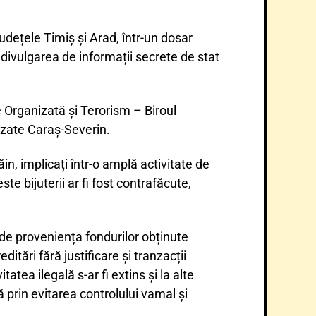
udețele Timiș și Arad, într-un dosar
divulgarea de informații secrete de stat
e Organizată și Terorism – Biroul
nizate Caraș-Severin.
in, implicați într-o amplă activitate de
te bijuterii ar fi fost contrafăcute,
unde proveniența fondurilor obținute
ditări fără justificare și tranzacții
tea ilegală s-ar fi extins și la alte
 prin evitarea controlului vamal și