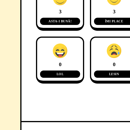
3
3
ASTA-I BUNĂ!
ÎMI PLACE
0
0
LOL
LESIN