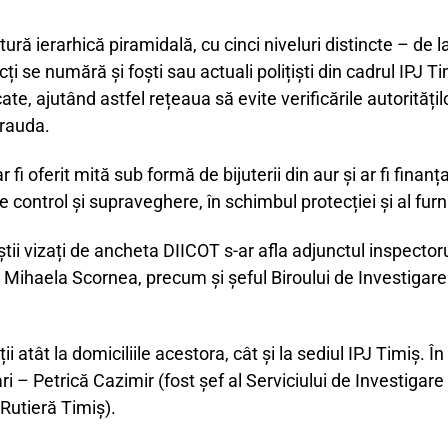
ură ierarhică piramidală, cu cinci niveluri distincte – de la 
ți se numără și foști sau actuali polițiști din cadrul IPJ Tim
te, ajutând astfel rețeaua să evite verificările autoritățilo
frauda.
r fi oferit mită sub formă de bijuterii din aur și ar fi fina
de control și supraveghere, în schimbul protecției și al furn
iștii vizați de ancheta DIICOT s-ar afla adjunctul inspectoru
, Mihaela Scornea, precum și șeful Biroului de Investigar
i atât la domiciliile acestora, cât și la sediul IPJ Timiș. În 
ri – Petrică Cazimir (fost șef al Serviciului de Investigar
Rutieră Timiș).