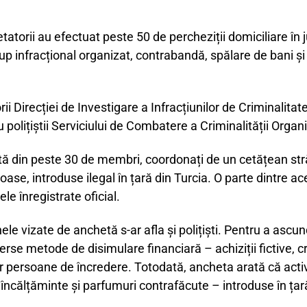
atorii au efectuat peste 50 de percheziții domiciliare în j
p infracțional organizat, contrabandă, spălare de bani și 
i Direcției de Investigare a Infracțiunilor de Criminalitat
u polițiștii Serviciului de Combatere a Criminalității Orga
uită din peste 30 de membri, coordonați de un cetățean stră
ase, introduse ilegal în țară din Turcia. O parte dintre aces
le înregistrate oficial.
ele vizate de anchetă s-ar afla și polițiști. Pentru a asc
verse metode de disimulare financiară – achiziții fictive, cre
r persoane de încredere. Totodată, ancheta arată că activita
 încălțăminte și parfumuri contrafăcute – introduse în țară