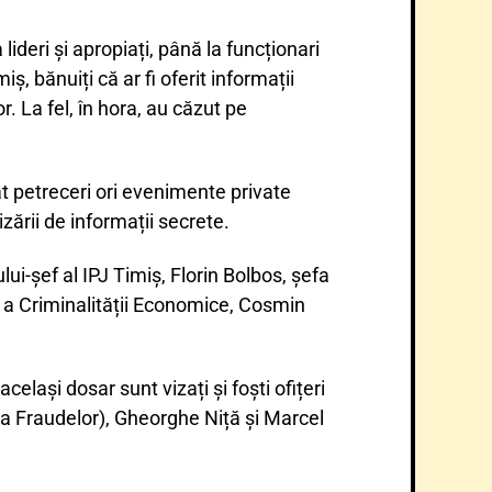
lideri și apropiați, până la funcționari
iș, bănuiți că ar fi oferit informații
r. La fel, în hora, au căzut pe
nțat petreceri ori evenimente private
izării de informații secrete.
lui-șef al IPJ Timiș, Florin Bolbos, șefa
e a Criminalității Economice, Cosmin
același dosar sunt vizați și foști ofițeri
e a Fraudelor), Gheorghe Niță și Marcel