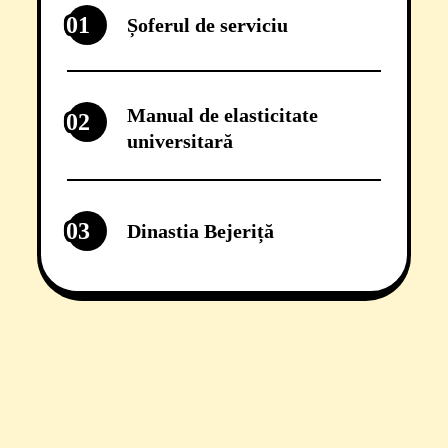
01
Șoferul de serviciu
Manual de elasticitate
02
universitară
03
Dinastia Bejeriță