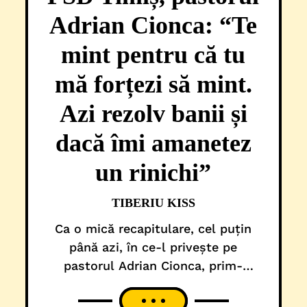
Adrian Cionca: “Te
mint pentru că tu
mă forțezi să mint.
Azi rezolv banii și
dacă îmi amanetez
un rinichi”
TIBERIU KISS
Ca o mică recapitulare, cel puțin
până azi, în ce-l privește pe
pastorul Adrian Cionca, prim-
vicepreședintele PSD Timiș, avem
câteva lucruri certe, dincolo de