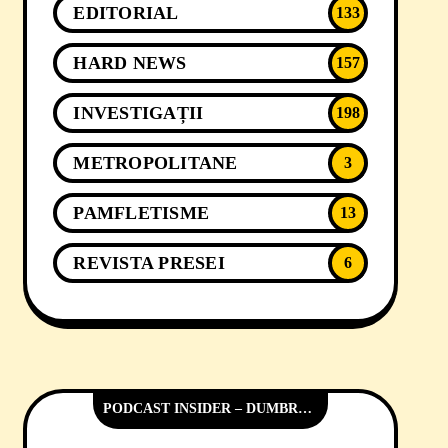
EDITORIAL
133
HARD NEWS
157
INVESTIGAȚII
198
METROPOLITANE
3
PAMFLETISME
13
REVISTA PRESEI
6
PODCAST INSIDER – DUMBRĂVIȚA