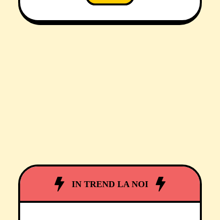
credința nestrămutată în
Dumnezeu și, dacă o fi cu
finalizare în băncile Parlamentului
României, atunci, chiar și în social-
democrație! Oricum, indiferent de
unghiul de abordare,
neoprotestantul a demonstrat,
într-un deceniu de
IN TREND LA NOI