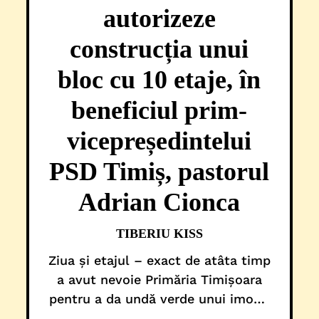
autorizeze
construcția unui
bloc cu 10 etaje, în
beneficiul prim-
vicepreședintelui
PSD Timiș, pastorul
Adrian Cionca
TIBERIU KISS
Ziua și etajul – exact de atâta timp
a avut nevoie Primăria Timișoara
pentru a da undă verde unui imobil
colectiv de mari dimensiuni, aflat