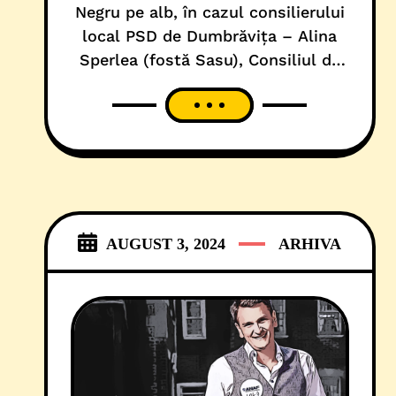
Negru pe alb, în cazul consilierului
local PSD de Dumbrăvița – Alina
Sperlea (fostă Sasu), Consiliul de
Disciplină al Camerei Executorilor
Judecătorești de pe lângă Curtea
de Apel Timișoara a sesizat, în
scris, două lucruri. Toate, în
legătură directă cu datoria istorică
a social-democratei către ANAF,
existentă încă din anul 2012, în
AUGUST 3, 2024
ARHIVA
cuantum de circa 7