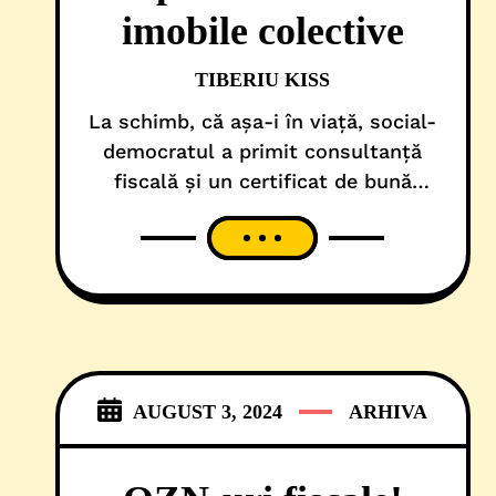
imobile colective
TIBERIU KISS
La schimb, că așa-i în viață, social-
democratul a primit consultanță
fiscală și un certificat de bună
purtare! Cu riscuri minime și
profituri maxime! Deci, nici vorbă
de vreun sindrom acut de
ANAFobie! Și nici nu ar fi avut cum
să fie altfel, atâta timp cât, în
aceeași perioadă, în care-şi etala
imunitatea, pastorul Adrian Cionca
AUGUST 3, 2024
ARHIVA
a