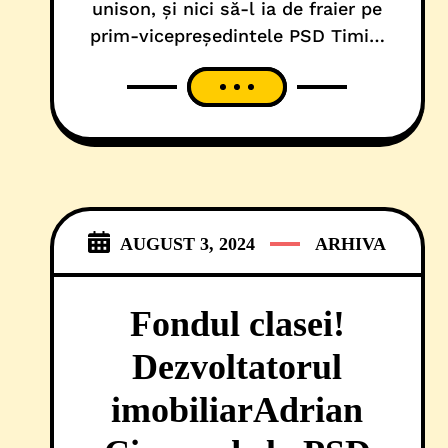
unison, și nici să-l ia de fraier pe
prim-vicepreședintele PSD Timiș,
încă din capul locului, se impune
mențiunea că cei peste 500.000
euro, care i-au picat din cer
credinciosului Adrian Cionca, au
fost identificați, în perioada unei
analize de specialitate, ca urmare a
unei introspecții doar pe persoană
AUGUST 3, 2024
ARHIVA
Fondul clasei!
Dezvoltatorul
imobiliarAdrian