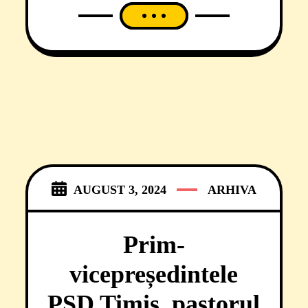
în portofoliul dezvoltatorului
imobiliar și vicelider al social-
democraților bănățeni,
preacredinciosul Adrian Cionca. O
adevărată minune dumnezeiască
având în vedere că, așa cum
rezultă din zeci de documente
urbanistice, puse în
AUGUST 3, 2024
ARHIVA
Prim-
vicepreședintele
PSD Timiș, pastorul