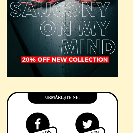
URMĂREȘTE-NE!