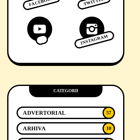
FACEBOOK
TWITTER
INSTAGRAM
CATEGORII
ADVERTORIAL
57
ARHIVA
10