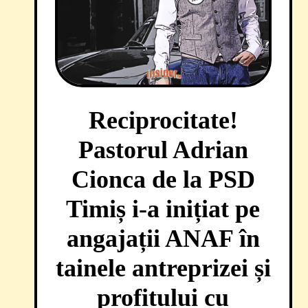
Reciprocitate!
Pastorul Adrian
Cionca de la PSD
Timiș i-a inițiat pe
angajații ANAF în
tainele antreprizei și
profitului cu