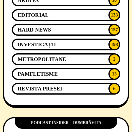
ARHIVA
10
EDITORIAL
133
HARD NEWS
157
INVESTIGAȚII
198
METROPOLITANE
3
PAMFLETISME
13
REVISTA PRESEI
6
PODCAST INSIDER – DUMBRĂVIȚA