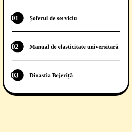
01
Șoferul de serviciu
02
Manual de elasticitate universitară
03
Dinastia Bejeriță