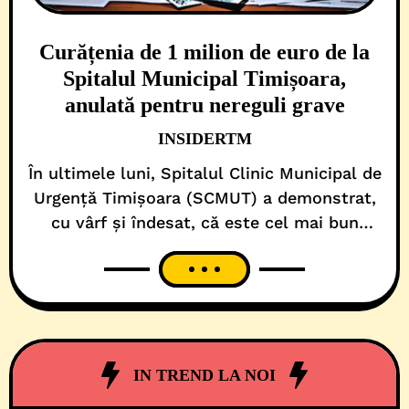
Curățenia de 1 milion de euro de la
Spitalul Municipal Timișoara,
anulată pentru nereguli grave
INSIDERTM
În ultimele luni, Spitalul Clinic Municipal de
Urgență Timișoara (SCMUT) a demonstrat,
cu vârf și îndesat, că este cel mai bun
contraexemplu de administrație sanitară,
girată de USR. Și asta pentru că, cel puțin
în ultimele 90 de zile, nu există concursuri
de angajare care să nu fi fost, pe de-o parte
contestate sau anulate pentru
IN TREND LA NOI