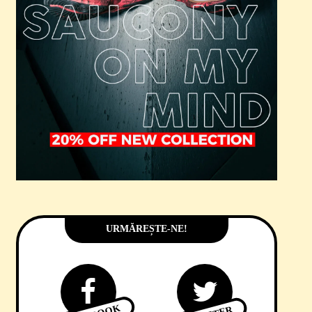
URMĂREȘTE-NE!