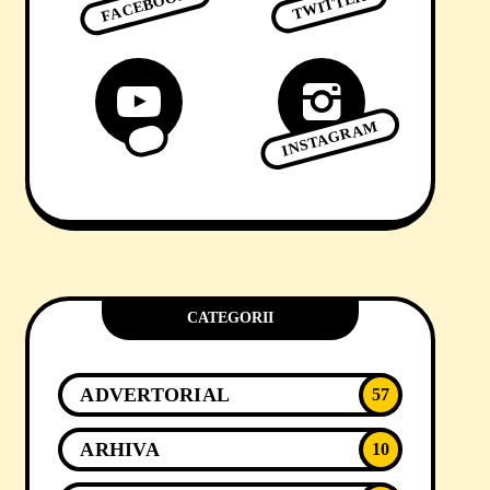
FACEBOOK
TWITTER
INSTAGRAM
CATEGORII
ADVERTORIAL
57
ARHIVA
10