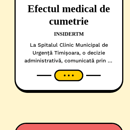
Efectul medical de
cumetrie
INSIDERTM
La Spitalul Clinic Municipal de
Urgență Timișoara, o decizie
administrativă, comunicată prin e-
mail, în ajun de Anul Nou, și
asumată de directorul Stela
Iurciuc, a produs trei efecte
majore. Și e pe cale să-l producă și
pe al patrulea! În primul rând, a
dus la înlocuirea abuzivă și
nelegală a șefului de la Clinica de