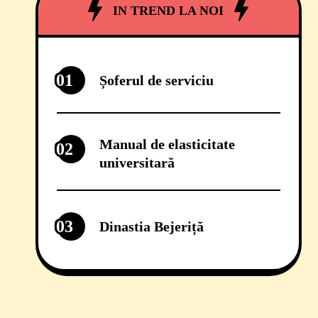
IN TREND LA NOI
01
Șoferul de serviciu
Manual de elasticitate
02
universitară
03
Dinastia Bejeriță