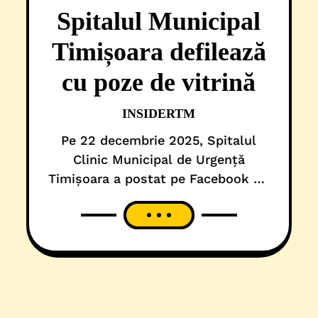
Spitalul Municipal
Timișoara defilează
cu poze de vitrină
INSIDERTM
Pe 22 decembrie 2025, Spitalul
Clinic Municipal de Urgență
Timișoara a postat pe Facebook un
text triumfalist, însoțit și de
câteva imagini, menite să confirme,
atât profesionalismul și implicarea
directă a unor cadrelor medicale,
cât și o așa-zisă premieră din
vestul României. De fapt, nimic
altceva decât o comunicare publică