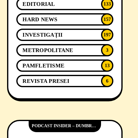
EDITORIAL
133
HARD NEWS
157
INVESTIGAȚII
197
METROPOLITANE
3
PAMFLETISME
13
REVISTA PRESEI
6
PODCAST INSIDER – DUMBRĂVIȚA