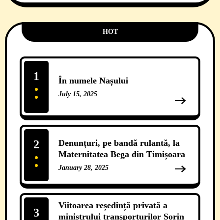
HOT
1
În numele Nașului
July 15, 2025
13 Comments
2
Denunțuri, pe bandă rulantă, la
Maternitatea Bega din Timișoara
January 28, 2025
12 Comments
Viitoarea reședință privată a
3
ministrului transporturilor Sorin