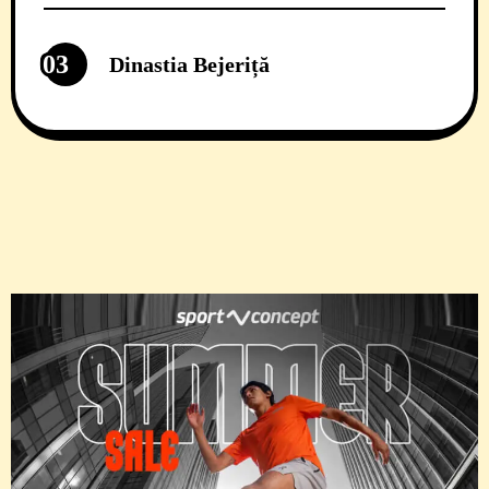
03
Dinastia Bejeriță