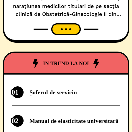
narațiunea medicilor titulari de pe secția
clinică de Obstetrică-Ginecologie II din
cadrul Maternității Bega acolo unde, zi de
zi, se (re)scriu noi pagini de aur din trilogia
de mimică și mutologie cu titlul –
Pacientul, la diateza pasivă! De fapt,
vorbim despre o cronică medicală, regizată
IN TREND LA NOI
01
Șoferul de serviciu
02
Manual de elasticitate universitară