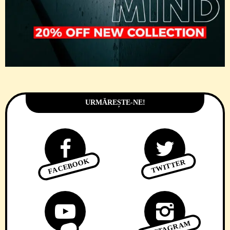
URMĂREȘTE-NE!
FACEBOOK
TWITTER
INSTAGRAM