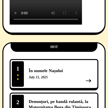
HOT
1
În numele Nașului
July 15, 2025
13 Comments
2
Denunțuri, pe bandă rulantă, la
Maternitatea Bega din Timișoara