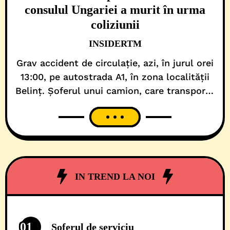
consulul Ungariei a murit în urma
coliziunii
INSIDERTM
Grav accident de circulație, azi, în jurul orei
13:00, pe autostrada A1, în zona localității
Belinț. Șoferul unui camion, care transporta
bușteni, a pierdut controlul volanului, ca
urmare a unei explozii la o roată, și a ajuns
pe contrasens, unde a lovit mai multe
mașini. În urma impactului, la fața locului,
un bărbat de 60
IN TREND LA NOI
01
Șoferul de serviciu