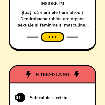
INSIDERTM
Știați că viermele hermafrodit
Dendrobaena rubida are organe
sexuale și feminine și masculine?
În cazul în care nu găsește un
partener, se dedublează, astfel
încât să se poată împerechea cu el
însuși. În schimb, la macaci, e un
pic invers: dacă femelele nu țipă,
masculul nu ajunge niciodată la
orgasm. Sau, de exemplu, că
IN TREND LA NOI
focilor
01
Șoferul de serviciu