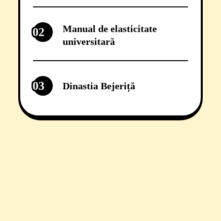
Manual de elasticitate
02
universitară
03
Dinastia Bejeriță