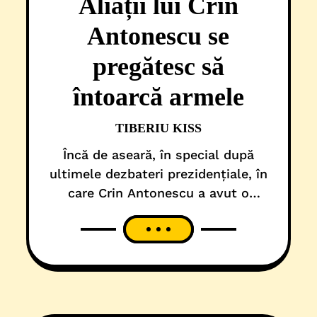
Aliații lui Crin
Antonescu se
pregătesc să
întoarcă armele
TIBERIU KISS
Încă de aseară, în special după
ultimele dezbateri prezidențiale, în
care Crin Antonescu a avut o
prestație extrem de slabă și mult
sub așteptări, în Timiș, au început
să zbârnâie telefoanele. La Centru,
cel puțin la nivel de PNL, s-a luat
decizia, de a se transmite pe
orizontală, în teritorii, pe canale