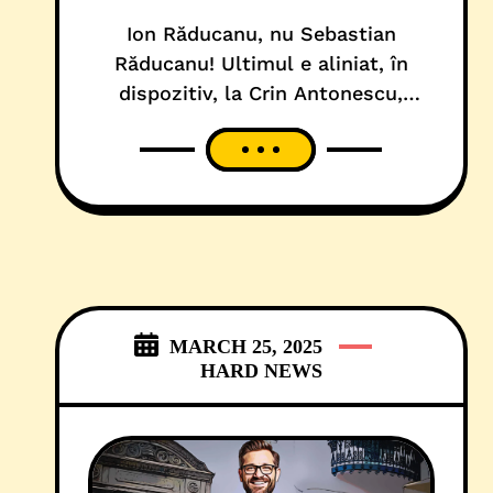
Ion Răducanu, nu Sebastian
Răducanu! Ultimul e aliniat, în
dispozitiv, la Crin Antonescu,
căruia îi și face campanie
electorală pentru prezidențiale, în
calitate de deputat PSD Timiș. Că
așa a decis Marcel Ciolacu, că e
mai bine pentru țară și parcursul
european al României! Primul, Ion
Răducanu, în calitate de tată și de
persoană fizică autorizată,
MARCH 25, 2025
HARD NEWS