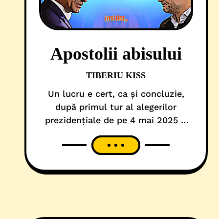
Apostolii abisului
TIBERIU KISS
Un lucru e cert, ca și concluzie,
după primul tur al alegerilor
prezidențiale de pe 4 mai 2025 –
electoratul nu mai ascultă de lideri
locali sau naționali PSD sau PNL,
care-și justifică existența odată la
4 sau 5 ani. De fapt, concluzia nu e
nouă și nici șocantă. A mai fost
pusă pe tapet