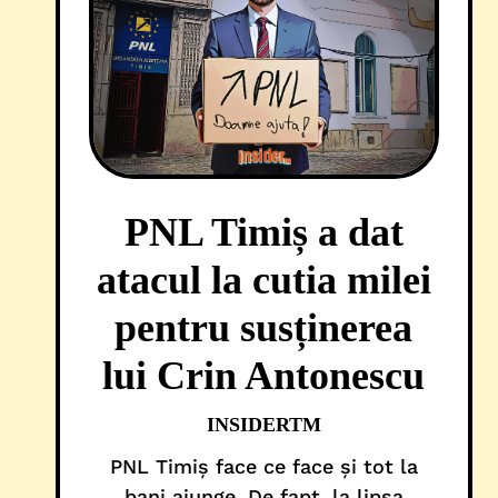
PNL Timiș a dat
atacul la cutia milei
pentru susținerea
lui Crin Antonescu
INSIDERTM
PNL Timiș face ce face și tot la
bani ajunge. De fapt, la lipsa