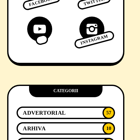
FACEBOOK
TWITTER
INSTAGRAM
CATEGORII
ADVERTORIAL
57
ARHIVA
10