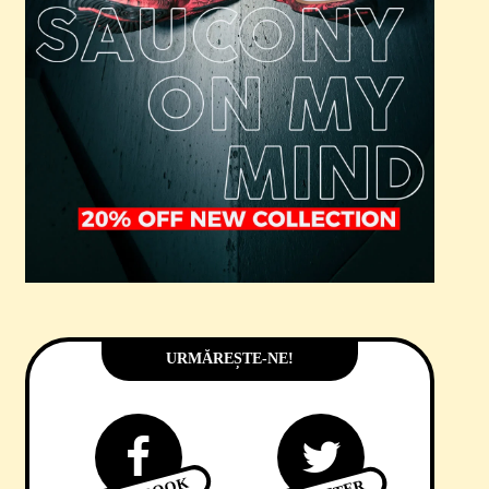
URMĂREȘTE-NE!