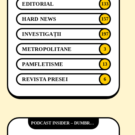
EDITORIAL
133
HARD NEWS
157
INVESTIGAȚII
197
METROPOLITANE
3
PAMFLETISME
13
REVISTA PRESEI
6
PODCAST INSIDER – DUMBRĂVIȚA