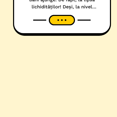
lichidităților! Deși, la nivel
național, partidul e la guvernare,
probele demonstrează că filiala
liberală din Banat a fost părăsită
de marii sponsori tradiționali. Așa
că, fără primari de municipiu sau
președinte de Consiliu Județean și
cu doar doi parlamentari la
București,