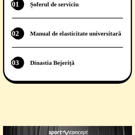
01
Șoferul de serviciu
02
Manual de elasticitate universitară
03
Dinastia Bejeriță