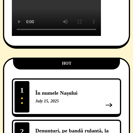
HOT
1
În numele Nașului
July 15, 2025
13 Comments
2
Denunțuri, pe bandă rulantă, la