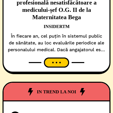
profesională nesatisfăcătoare a
medicului-șef O.G. II de la
Maternitatea Bega
INSIDERTM
În fiecare an, cel puțin în sistemul public
de sănătate, au loc evaluările periodice ale
personalului medical. Dacă angajatorul este
clinică universitară, așa cum e și cazul
Spitalului Județean Timișoara, atunci, o
parte dintre salarați, care sunt și cadre
didactice, au parte și de o a doua
examinare a ablităților profesionale. Pe
medicii de rețea,
IN TREND LA NOI