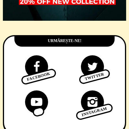
URMĂREȘTE-NE!
FACEBOOK
TWITTER
INSTAGRAM