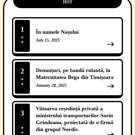
HOT
1
În numele Nașului
July 15, 2025
13 Comments
2
Denunțuri, pe bandă rulantă, la
Maternitatea Bega din Timișoara
January 28, 2025
12 Comments
Viitoarea reședință privată a
3
ministrului transporturilor Sorin
Grindeanu, proiectată de o firmă
din grupul Nordis