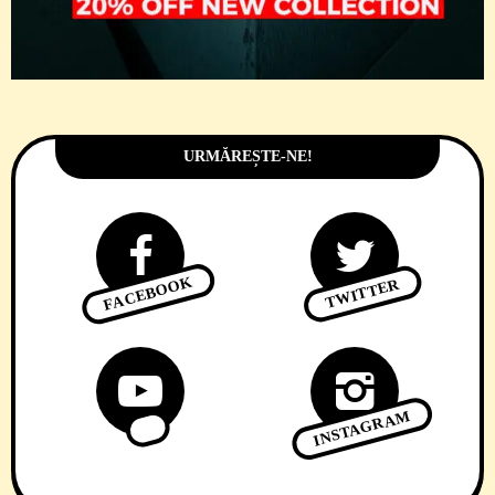
URMĂREȘTE-NE!
FACEBOOK
TWITTER
INSTAGRAM