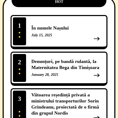
HOT
1
În numele Nașului
July 15, 2025
13 Comments
2
Denunțuri, pe bandă rulantă, la
Maternitatea Bega din Timișoara
January 28, 2025
12 Comments
Viitoarea reședință privată a
3
ministrului transporturilor Sorin
Grindeanu, proiectată de o firmă
din grupul Nordis