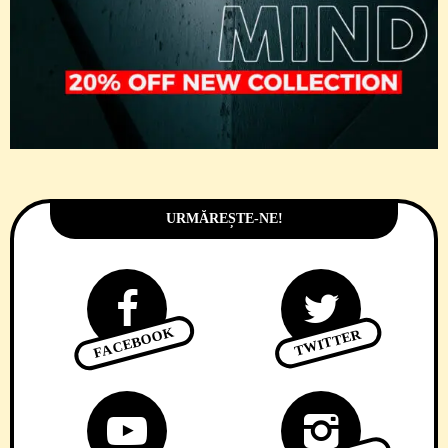
URMĂREȘTE-NE!
FACEBOOK
TWITTER