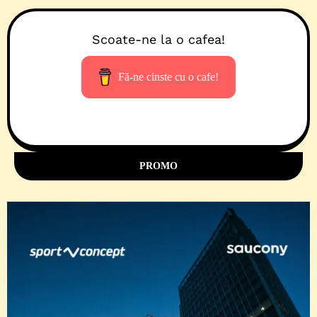
Scoate-ne la o cafea!
Fă-ne cinste cu o cafe!
PROMO