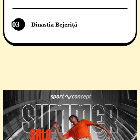
03
Dinastia Bejeriță