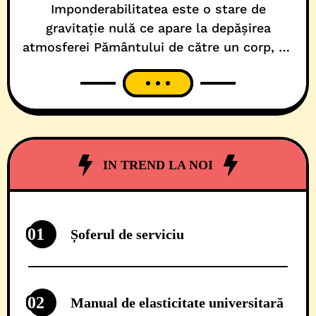
Imponderabilitatea este o stare de
gravitație nulă ce apare la depășirea
atmosferei Pământului de către un corp, de
regulă o rachetă spațială, sau orice acțiune
care are ca scop reducerea ori anularea
forței gravitaționale a Terrei. Asta scrie pe
Wikipedia! Ce n-au știut nici Newton și nici
Einstein, când au patentat cele mai
importante legi
IN TREND LA NOI
01
Șoferul de serviciu
02
Manual de elasticitate universitară