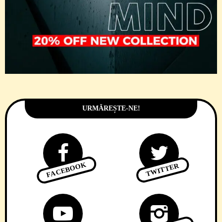
URMĂREȘTE-NE!
FACEBOOK
TWITTER