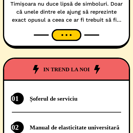
Timișoara nu duce lipsă de simboluri. Doar
că unele dintre ele ajung să reprezinte
exact opusul a ceea ce ar fi trebuit să fie.
Turnul de Apă din Iosefin, monument
istoric și reper identitar pentru oraș, avea
toate șansele să devină un exemplu de
regenerare urbană făcută cu cap. Avea bani,
avea proiect, avea scop.
IN TREND LA NOI
01
Șoferul de serviciu
02
Manual de elasticitate universitară