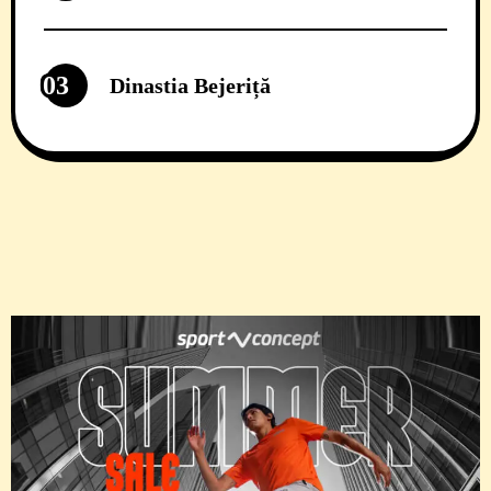
03
Dinastia Bejeriță