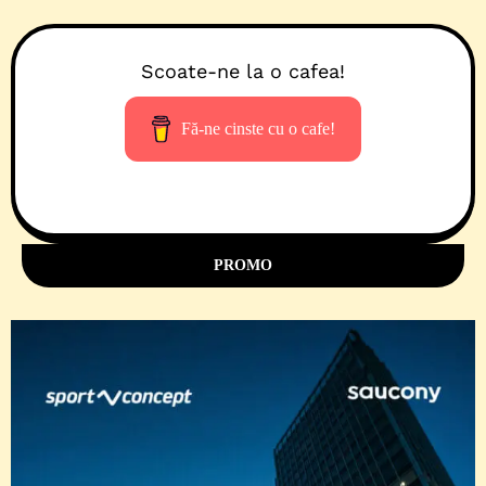
Scoate-ne la o cafea!
Fă-ne cinste cu o cafe!
PROMO