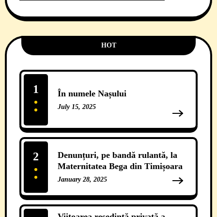
HOT
1
În numele Nașului
July 15, 2025
13 Comments
2
Denunțuri, pe bandă rulantă, la
Maternitatea Bega din Timișoara
January 28, 2025
12 Comments
Viitoarea reședință privată a