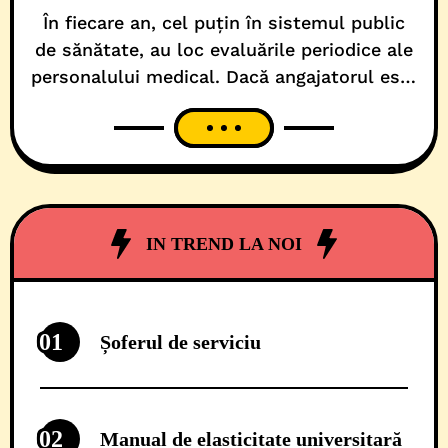
În fiecare an, cel puțin în sistemul public
de sănătate, au loc evaluările periodice ale
personalului medical. Dacă angajatorul este
clinică universitară, așa cum e și cazul
Spitalului Județean Timișoara, atunci, o
parte dintre salarați, care sunt și cadre
didactice, au parte și de o a doua
examinare a ablităților profesionale. Pe
medicii de rețea,
IN TREND LA NOI
01
Șoferul de serviciu
02
Manual de elasticitate universitară