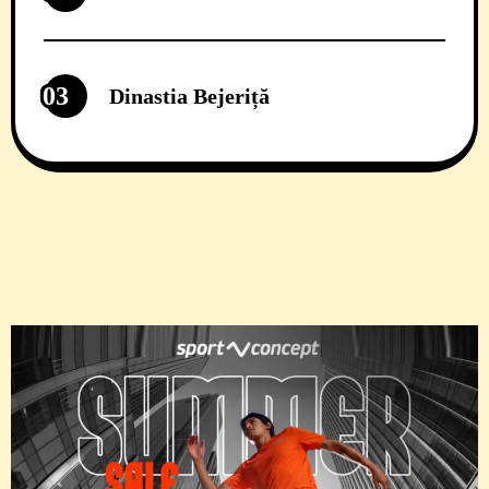
03
Dinastia Bejeriță