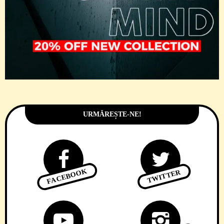
URMĂREȘTE-NE!
FACEBOOK
TWITTER