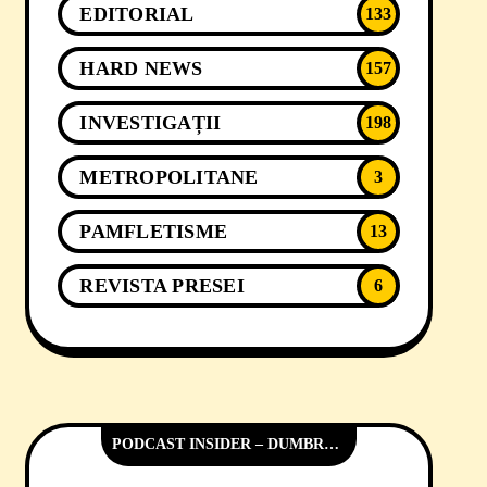
EDITORIAL
133
HARD NEWS
157
INVESTIGAȚII
198
METROPOLITANE
3
PAMFLETISME
13
REVISTA PRESEI
6
PODCAST INSIDER – DUMBRĂVIȚA