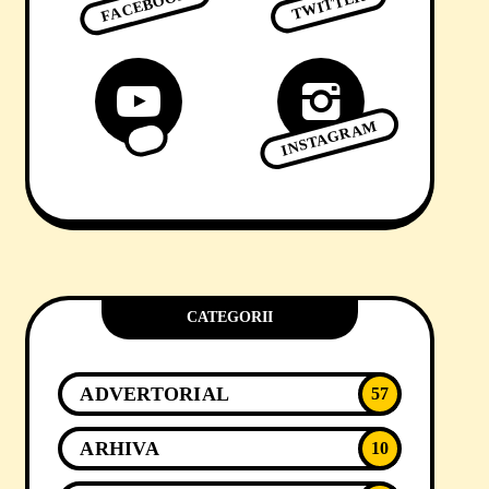
FACEBOOK
TWITTER
INSTAGRAM
CATEGORII
ADVERTORIAL
57
ARHIVA
10