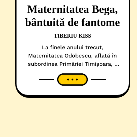
Maternitatea Bega,
bântuită de fantome
TIBERIU KISS
La finele anului trecut,
Maternitatea Odobescu, aflată în
subordinea Primăriei Timișoara, a
fost închisă, ca urmare a unui
incident de securitate – a căzut un
tavan, într-o toaletă arondată
sălilor de naștere. Atunci, opt nou-
născuți de pe Secția de
Neonatologie au fost mutați la
Spitalul de Copii ”Louis Țurcanu”,
la solicitarea municipalității, până