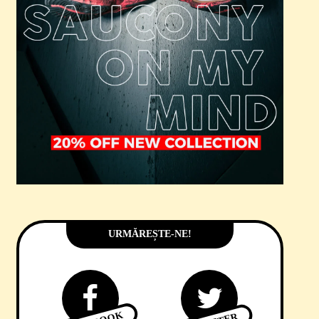
URMĂREȘTE-NE!