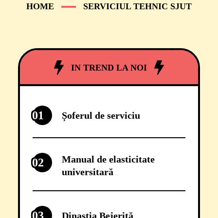
HOME
SERVICIUL TEHNIC SJUT
IN TREND LA NOI
01
Șoferul de serviciu
Manual de elasticitate
02
universitară
03
Dinastia Bejeriță