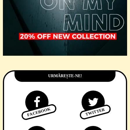
URMĂREȘTE-NE!
FACEBOOK
TWITTER