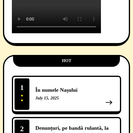
HOT
1
În numele Nașului
July 15, 2025
13 Comments
2
Denunțuri, pe bandă rulantă, la