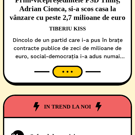
Prim-vicepreședintele PSD Timiș,
Adrian Cionca, si-a scos casa la
vânzare cu peste 2,7 milioane de euro
TIBERIU KISS
Dincolo de un partid care i-a pus în brațe
contracte publice de zeci de milioane de
euro, social-democrația i-a adus numai
bătăi de cap pastorului penticostal Adrian
Cionca, unul dintre cei mai mari
dezvoltatori imobiliari din Timiș. În primul
rând, politica l-a pus sub reflectoare și pe
radarul vieții publice. Când a mai ajuns și
prim-vicepreședinte
IN TREND LA NOI