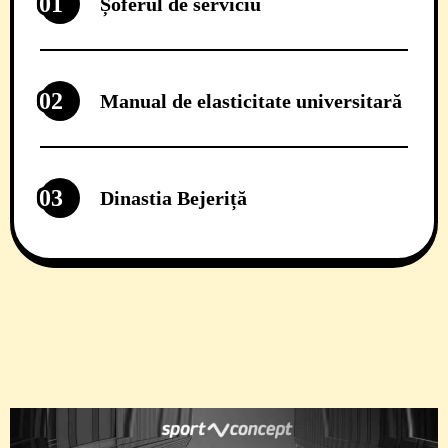
01
Șoferul de serviciu
02
Manual de elasticitate universitară
03
Dinastia Bejeriță