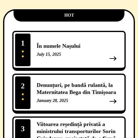
HOT
1
În numele Nașului
July 15, 2025
13 Comments
2
Denunțuri, pe bandă rulantă, la
Maternitatea Bega din Timișoara
January 28, 2025
12 Comments
Viitoarea reședință privată a
3
ministrului transporturilor Sorin