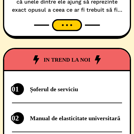
că unele dintre ele ajung să reprezinte
exact opusul a ceea ce ar fi trebuit să fie.
Turnul de Apă din Iosefin, monument
istoric și reper identitar pentru oraș, avea
toate șansele să devină un exemplu de
regenerare urbană făcută cu cap. Avea bani,
avea proiect, avea scop.
IN TREND LA NOI
01
Șoferul de serviciu
02
Manual de elasticitate universitară