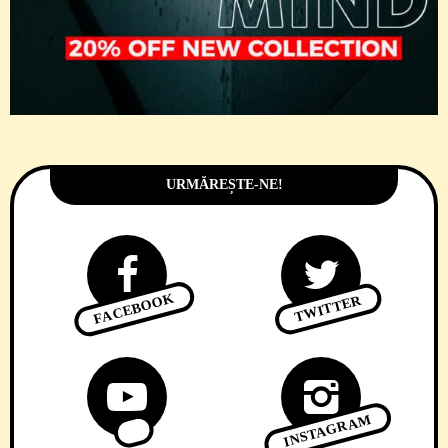
URMĂREȘTE-NE!
FACEBOOK
TWITTER
INSTAGRAM