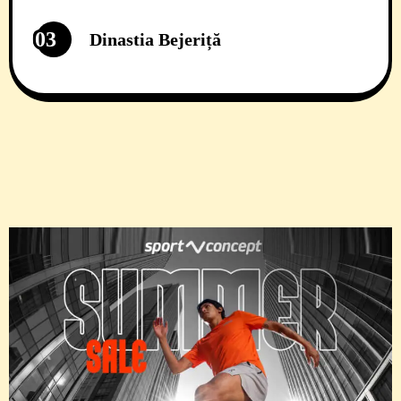
03
Dinastia Bejeriță