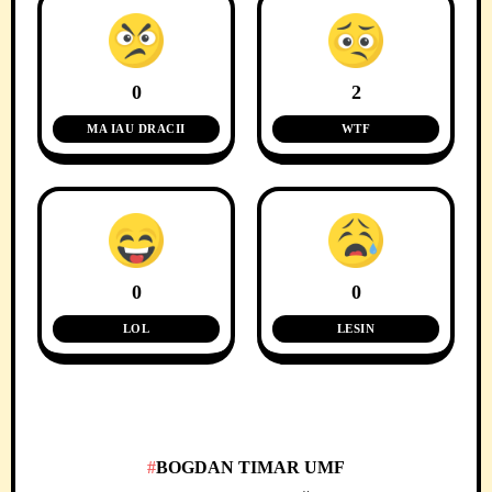
0
2
MA IAU DRACII
WTF
0
0
LOL
LESIN
BOGDAN TIMAR UMF