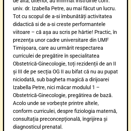
de alta, ulterior, au infirmat instruirile conf.
univ. dr. Izabella Petre, au mai făcut un lucru.
Tot cu scopul de a-si îmbunătăți activitatea
didactică si de a-si creste performantele
viitoare – că așa au scris pe hârtie! Practic, în
prezența unor cadre universitare din UMF
Timișoara, care au urmărit respectarea
curriculei de pregătire în specialitatea
Obstetrică-Ginecologie, toți rezidenții de an II
și III de pe secția OG II au bifat că nu au pupat
niciodată, sub bagheta magică a dirijoarei
Izabella Petre, nici măcar modulul 1 –
Obstetrică-Ginecologie, pregătirea de bază.
Acolo unde se vorbește printre altele,
conform curriculei, despre fiziologia maternă,
consultația preconcepțională, îngrijirea și
diagnosticul prenatal.