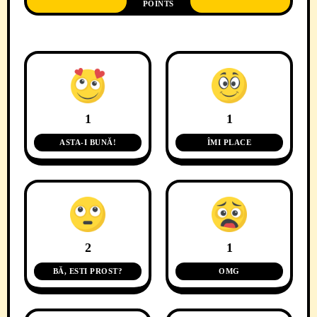
POINTS
1
1
ASTA-I BUNĂ!
ÎMI PLACE
2
1
BĂ, ESTI PROST?
OMG