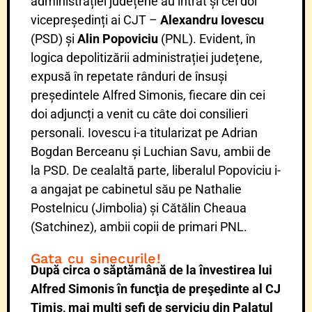
administrației județene au intrat și cei doi
vicepreședinți ai CJT –
Alexandru Iovescu
(PSD) și
Alin Popoviciu
(PNL). Evident, în
logica depolitizării administrației județene,
expusă în repetate rânduri de însuși
președintele Alfred Simonis, fiecare din cei
doi adjuncți a venit cu câte doi consilieri
personali. Iovescu i-a titularizat pe Adrian
Bogdan Berceanu și Luchian Savu, ambii de
la PSD. De cealaltă parte, liberalul Popoviciu i-
a angajat pe cabinetul său pe Nathalie
Postelnicu (Jimbolia) și Cătălin Cheaua
(Satchinez), ambii copii de primari PNL.
Gata cu sinecurile!
După circa o săptămână de la învestirea lui
Alfred Simonis în funcţia de preşedinte al CJ
Timiș, mai mulţi şefi de serviciu din Palatul