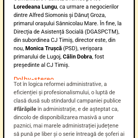
Loredeana Lungu
, ca urmare a negocierilor
dintre Alfred Siomonis și Dănuț Groza,
primarul orașului Sânnicolau Mare. În fine, la
Direcția de Asistență Socială (DGASPCTM),
din subordinea CJ Timiș, director este, din
nou,
Monica Trușcă
(PSD), verișoara
primarului de Lugoj,
Călin Dobra
, fost
președinte al CJ Timiș.
Dolby-stereo
Tot în logica reformei administrative, a
eficienției și profesionalismului, o luptă de
clasă dusă sub stindardul campaniei publice
#fărăpile
în administrație, e de așteptat ca,
dincolo de disponibilizarea masivă a unor
paznici, mai marele administrației județene
să pună pe liber și o serie întreagă de șoferi ai