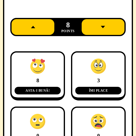
8
POINTS
8
3
ASTA-I BUNĂ!
ÎMI PLACE
0
0