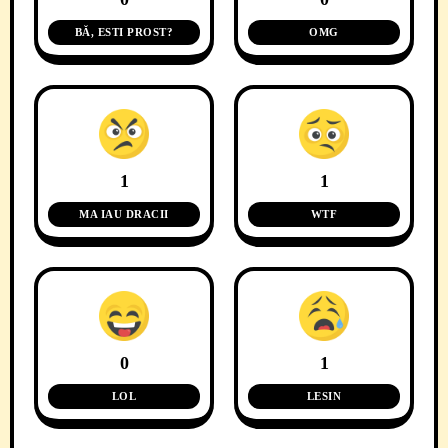
BĂ, ESTI PROST?
OMG
1
1
MA IAU DRACII
WTF
0
1
LOL
LESIN