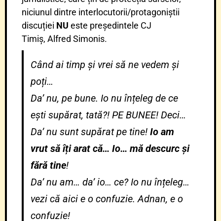
niciunul dintre interlocutorii/protagoniștii
discuției
NU
este președintele CJ
Timiș, Alfred Simonis.
Când ai timp și vrei să ne vedem și
poți…
Da’ nu, pe bune. Io nu înțeleg de ce
ești supărat, tată?! PE BUNEE! Deci…
Da’ nu sunt supărat pe tine!
Io am
vrut să îți arat că… Io… mă descurc și
fără tine
!
Da’ nu am… da’ io… ce? Io nu înțeleg…
vezi că aici e o confuzie. Adnan, e o
confuzie!