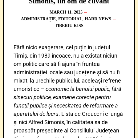
Simonis, un om de cuvânt
MARCH 11, 2025
ADMINISTRAȚIE
,
EDITORIAL
,
HARD NEWS
TIBERIU KISS
Fără nicio exagerare, cel puțin în județul
Timiș, din 1989 încoace, nu a existat niciun
om politic care să fi ajuns în fruntea
administrației locale sau județene și să nu fi
mixat, la urechile publicului, aceleași refrene
umoristice –
economie la banului public, fără
sinecuri politice, examene corecte pentru
funcții publice și necesitatea de reformare a
aparatului de lucru
. Lista de Greuceni e lungă
și nici Alfred Simonis, în calitatea sa de
proaspăt președinte al Consiliului Județean