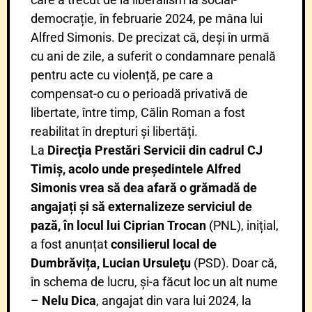
democrație, în februarie 2024, pe mâna lui
Alfred Simonis. De precizat că, deși în urmă
cu ani de zile, a suferit o condamnare penală
pentru acte cu violență, pe care a
compensat-o cu o perioadă privativă de
libertate, între timp, Călin Roman a fost
reabilitat în drepturi și libertăți.
La
Direcţia Prestări Servicii din cadrul CJ
Timiș, acolo unde președintele Alfred
Simonis vrea să dea afară o grămadă de
angajați și să externalizeze serviciul de
pază, în locul lui Ciprian Trocan
(PNL), inițial,
a fost anunțat
consilierul local de
Dumbrăvița,
Lucian Ursuleţu
(PSD). Doar că,
în schema de lucru, și-a făcut loc un alt nume
–
Nelu Dica
, angajat din vara lui 2024, la