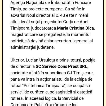
Agenția Națională de Îmbunătățiri Funciare
Timiș, pe proiecte europene. Ca să fie în
acvariu! Noul director al D.P.S este nimeni
altul decât soțul președintei Curții de Apel
Timișoara, judecătoarea
Maria Cristina Dica
,
magistrat care se pregătește, la momentul
potrivit, să devină chiar secretarul general al
administrației județene.
Ulterior, Lucian Ursulețu a prins, totuși, poziția
de director la
SC Service Cons Prest SRL
,
societate aflată în subordinea CJ Timiș care,
până va intra în acționariatul de la echipa de
fotbal ”Politehnica Timișoara”, se ocupă cu
servicii de curățenie, peisagistică și estetică
rutieră. În aceeași logică, la Serviciul de
Comunicare Publică, a rămas pe loc