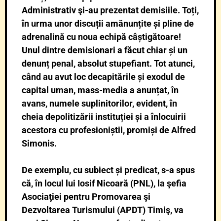
Administrativ şi-au prezentat demisiile. Toți,
în urma unor discuții amănunțite și pline de
adrenalină cu noua echipă câștigătoare!
Unul dintre demisionari a făcut chiar și un
denunț penal, absolut stupefiant. Tot atunci,
când au avut loc decapitările și exodul de
capital uman, mass-media a anunțat, în
avans, numele suplinitorilor, evident, în
cheia depolitizării instituției și a înlocuirii
acestora cu profesioniștii, promiși de Alfred
Simonis.
De exemplu, cu subiect și predicat, s-a spus
că, în locul lui Iosif Nicoară (PNL), la şefia
Asociaţiei pentru Promovarea şi
Dezvoltarea Turismului (APDT) Timiş, va