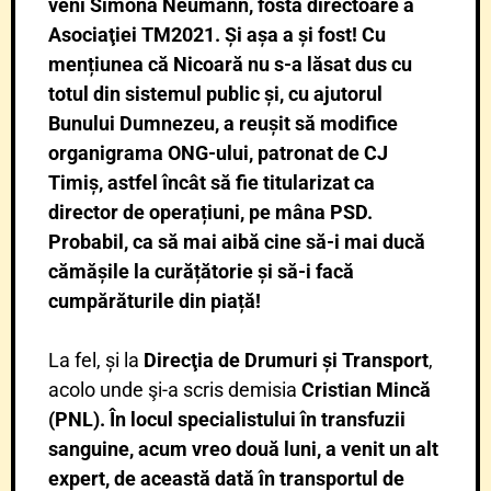
veni Simona Neumann, fosta directoare a
Asociaţiei TM2021. Și așa a și fost! Cu
mențiunea că Nicoară nu s-a lăsat dus cu
totul din sistemul public și, cu ajutorul
Bunului Dumnezeu, a reușit să modifice
organigrama ONG-ului, patronat de CJ
Timiș, astfel încât să fie titularizat ca
director de operațiuni, pe mâna PSD.
Probabil, ca să mai aibă cine să-i mai ducă
cămășile la curățătorie și să-i facă
cumpărăturile din piață!
La fel, și la
Direcţia de Drumuri și
Transport
,
acolo unde şi-a scris demisia
Cristian Mincă
(PNL). În locul specialistului în transfuzii
sanguine, acum vreo două luni, a venit un alt
expert, de această dată în transportul de