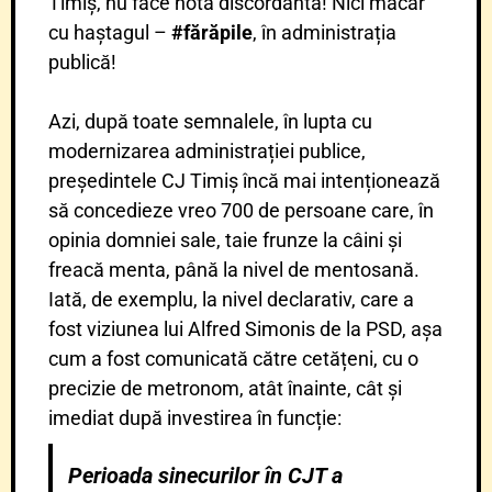
Timiș, nu face notă discordantă! Nici măcar
cu haștagul –
#
fărăpile
, în administrația
publică!
Azi, după toate semnalele, în lupta cu
modernizarea administrației publice,
președintele CJ Timiș încă mai intenționează
să concedieze vreo 700 de persoane care, în
opinia domniei sale, taie frunze la câini și
freacă menta, până la nivel de mentosană.
Iată, de exemplu, la nivel declarativ, care a
fost viziunea lui Alfred Simonis de la PSD, așa
cum a fost comunicată către cetățeni, cu o
precizie de metronom, atât înainte, cât și
imediat după investirea în funcție:
Perioada sinecurilor în CJT a