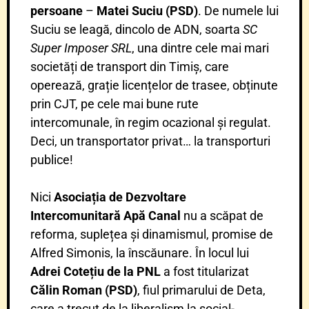
persoane
–
Matei Suciu (PSD)
. De numele lui
Suciu se leagă, dincolo de ADN, soarta
SC
Super Imposer SRL
, una dintre cele mai mari
societăți de transport din Timiș, care
operează, grație licențelor de trasee, obținute
prin CJT, pe cele mai bune rute
intercomunale, în regim ocazional și regulat.
Deci, un transportator privat… la transporturi
publice!
Nici
Asociația de Dezvoltare
Intercomunitară Apă Canal
nu a scăpat de
reforma, suplețea și dinamismul, promise de
Alfred Simonis, la înscăunare. În locul lui
Adrei Cotețiu de la PNL
a fost titularizat
Călin Roman (PSD)
, fiul primarului de Deta,
care a trecut de la liberalism la social-