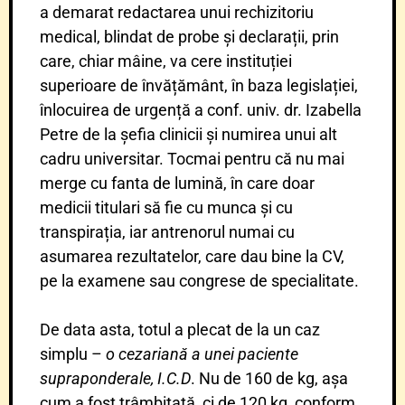
a demarat redactarea unui rechizitoriu
medical, blindat de probe și declarații, prin
care, chiar mâine, va cere instituției
superioare de învățământ, în baza legislației,
înlocuirea de urgență a conf. univ. dr. Izabella
Petre de la șefia clinicii și numirea unui alt
cadru universitar. Tocmai pentru că nu mai
merge cu fanta de lumină, în care doar
medicii titulari să fie cu munca și cu
transpirația, iar antrenorul numai cu
asumarea rezultatelor, care dau bine la CV,
pe la examene sau congrese de specialitate.
De data asta, totul a plecat de la un caz
simplu –
o cezariană a unei paciente
supraponderale, I.C.D
. Nu de 160 de kg, așa
cum a fost trâmbițată, ci de 120 kg, conform