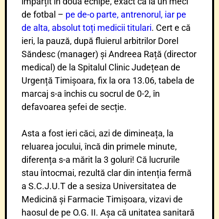
împărțit în două echipe, exact ca la un meci
de fotbal –
pe de-o parte, antrenorul, iar pe
de alta, absolut toți medicii titulari
. Cert e că
ieri, la pauză, după fluierul arbitrilor Dorel
Săndesc (manager) și Andreea Rață (director
medical) de la Spitalul Clinic Județean de
Urgență Timișoara, fix la ora 13.06, tabela de
marcaj s-a închis cu socrul de 0-2, în
defavoarea șefei de secție.
Asta a fost ieri căci, azi de dimineața, la
reluarea jocului, încă din primele minute,
diferența s-a mărit la 3 goluri! Că lucrurile
stau întocmai, rezultă clar din intenția fermă
a S.C.J.U.T de a sesiza Universitatea de
Medicină și Farmacie Timișoara, vizavi de
haosul de pe O.G. II. Așa că unitatea sanitară