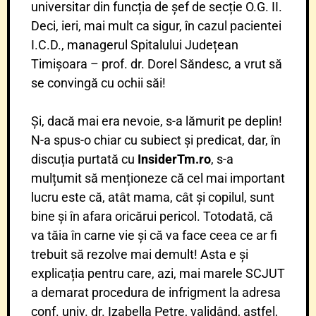
universitar din funcția de șef de secție O.G. II.
Deci, ieri, mai mult ca sigur, în cazul pacientei
I.C.D., managerul Spitalului Județean
Timișoara – prof. dr. Dorel Săndesc, a vrut să
se convingă cu ochii săi!
Și, dacă mai era nevoie, s-a lămurit pe deplin!
N-a spus-o chiar cu subiect și predicat, dar, în
discuția purtată cu
InsiderTm.ro
, s-a
mulțumit să menționeze că cel mai important
lucru este că, atât mama, cât și copilul, sunt
bine și în afara oricărui pericol. Totodată, că
va tăia în carne vie și că va face ceea ce ar fi
trebuit să rezolve mai demult! Asta e și
explicația pentru care, azi, mai marele SCJUT
a demarat procedura de infrigment la adresa
conf. univ. dr. Izabella Petre, validând, astfel,