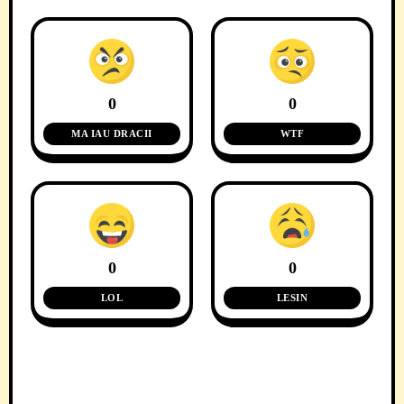
0
0
MA IAU DRACII
WTF
0
0
LOL
LESIN