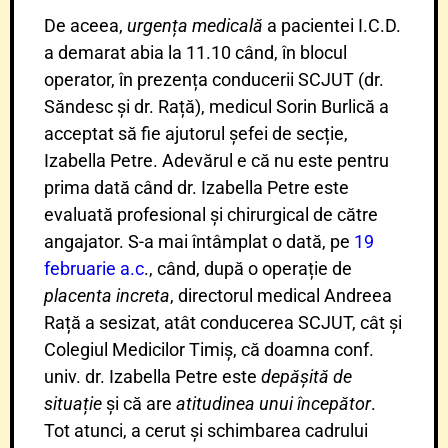
De aceea,
urgența medicală
a pacientei I.C.D.
a demarat abia la 11.10 când, în blocul
operator, în prezența conducerii SCJUT (dr.
Săndesc și dr. Rață), medicul Sorin Burlică a
acceptat să fie ajutorul șefei de secție,
Izabella Petre. Adevărul e că nu este pentru
prima dată când dr. Izabella Petre este
evaluată profesional și chirurgical de către
angajator. S-a mai întâmplat o dată, pe
19
februarie a.c
., când, după o operație de
placenta increta
, directorul medical Andreea
Rață a sesizat, atât conducerea SCJUT, cât și
Colegiul Medicilor Timiș, că doamna conf.
univ. dr. Izabella Petre este
depășită de
situație
și că are
atitudinea unui începător
.
Tot atunci, a cerut și schimbarea cadrului