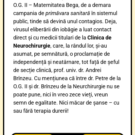
O.G. II – Maternitatea Bega, de a demara
campania de
primăvara sanitară
în sistemul
public, tinde să devină unul contagios. Deja,
virusul eliberării din iobăgie a luat contact
direct și cu medicii titulari de la
Clinica de
Neurochirurgie
, care, la rândul lor, și-au
asumat, pe semnătură, o proclamație de
independență și neatârnare, tot față de șeful
de secție clinică, prof. univ. dr. Andrei
Brînzeu. Cu mențiunea că între dr. Petre de la
O.G. II și dr. Brînzeu de la Neurchirurgie nu se
poate pune, nici în vreo zece vieți, vreun
semn de egalitate. Nici măcar de șanse – cu
sau fără terapia durerii!