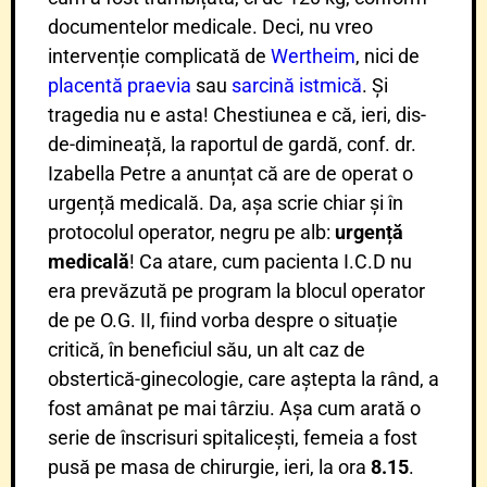
documentelor medicale. Deci, nu vreo
intervenție complicată de
Wertheim
, nici de
placentă praevia
sau
sarcină istmică
. Și
tragedia nu e asta! Chestiunea e că, ieri, dis-
de-dimineață, la raportul de gardă, conf. dr.
Izabella Petre a anunțat că are de operat o
urgență medicală. Da, așa scrie chiar și în
protocolul operator, negru pe alb:
urgență
medicală
! Ca atare, cum pacienta I.C.D nu
era prevăzută pe program la blocul operator
de pe O.G. II, fiind vorba despre o situație
critică, în beneficiul său, un alt caz de
obstertică-ginecologie, care aștepta la rând, a
fost amânat pe mai târziu. Așa cum arată o
serie de înscrisuri spitalicești, femeia a fost
pusă pe masa de chirurgie, ieri, la ora
8.15
.