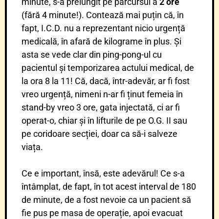
minute, s-a prelungit pe parcursul a
2 ore
(fără 4 minute!). Contează mai puțin că, în
fapt, I.C.D. nu a reprezentant nicio urgență
medicală, în afară de kilograme în plus. Și
asta se vede clar din ping-pong-ul cu
pacientul și temporizarea actului medical, de
la ora 8 la 11! Că, dacă, într-adevăr, ar fi fost
vreo urgență, nimeni n-ar fi ținut femeia în
stand-by vreo 3 ore, gata injectată, ci ar fi
operat-o, chiar și în lifturile de pe O.G. II sau
pe coridoare secției, doar ca să-i salveze
viața.
Ce e important, însă, este adevărul! Ce s-a
întâmplat, de fapt, în tot acest interval de 180
de minute, de a fost nevoie ca un pacient să
fie pus pe masa de operație, apoi evacuat