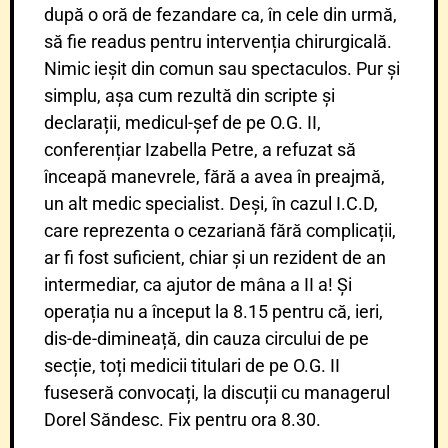
după o oră de fezandare ca, în cele din urmă,
să fie readus pentru intervenția chirurgicală.
Nimic ieșit din comun sau spectaculos. Pur și
simplu, așa cum rezultă din scripte și
declarații, medicul-șef de pe O.G. II,
conferențiar Izabella Petre, a refuzat să
înceapă manevrele, fără a avea în preajmă,
un alt medic specialist. Deși, în cazul I.C.D,
care reprezenta o cezariană fără complicații,
ar fi fost suficient, chiar și un rezident de an
intermediar, ca ajutor de mâna a II a! Și
operația nu a început la 8.15 pentru că, ieri,
dis-de-dimineață, din cauza circului de pe
secție, toți medicii titulari de pe O.G. II
fuseseră convocați, la discuții cu managerul
Dorel Săndesc. Fix pentru ora 8.30.