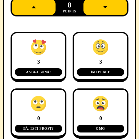
8
POINTS
3
3
ASTA-I BUNĂ!
ÎMI PLACE
0
0
BĂ, ESTI PROST?
OMG