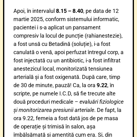
Apoi, în intervalul
8.15 – 8.40
, pe data de 12
martie 2025, conform sistemului informatic,
pacientei i s-a aplicat un pansament
compresiv la locul de puncție (rahianestezie),
a fost unsă cu Betadină (soluție), i-a fost
canulată o venă, apoi perfuzat întregul corp, a
fost injectată cu un antibiotic, i-a fost infiltrat
anestezicul local, monitorizată tensiunea
arterială și a fost oxigenată. După care, timp
de 30 de minute, pauză! Ca, la ora
9.22
, în
scripte, pe numele I.C.D, să fie trecute alte
două proceduri medicale –
evaluări fiziologice
și monitorizarea presiunii arteriale
. De fapt, la
ora 9.22, femeia a fost dată jos de pe masa
de operație și trimisă în salon, așa
îmbălsămată și amențită cum era. Și, din