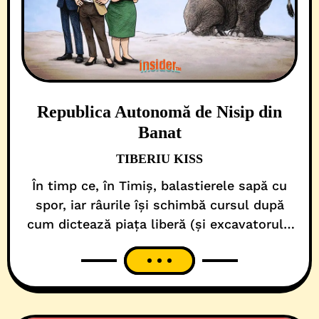
Republica Autonomă de Nisip din
Banat
TIBERIU KISS
În timp ce, în Timiș, balastierele sapă cu
spor, iar râurile își schimbă cursul după
cum dictează piața liberă (și excavatorul),
instituțiile statului veghează. Cu blândețe.
Cu înțelegere. Cu avertisment. Exact asta
rezultă dintr-o analiză instituțională care a
evaluat, la nivel macro, jocul de glezne