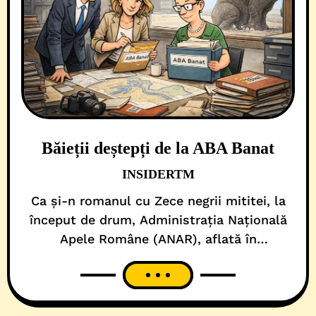
Băieții deștepți de la ABA Banat
INSIDERTM
Ca și-n romanul cu Zece negrii mititei, la
început de drum, Administrația Națională
Apele Române (ANAR), aflată în
coordonarea Ministerul Mediului, Apelor și
Pădurilor (MMAP), s-a angajat să
construiască/reabiliteze, prin fonduri
europene din PNRR, 408 kilometri de diguri.