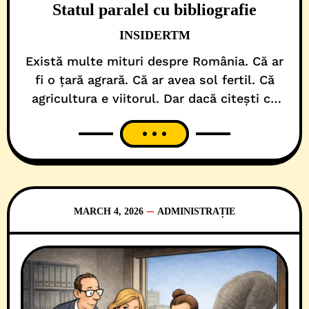
Statul paralel cu bibliografie
INSIDERTM
Există multe mituri despre România. Că ar
fi o țară agrară. Că ar avea sol fertil. Că
agricultura e viitorul. Dar dacă citești cu
atenție sentința penală a Înaltei Curți de
Casație și Justiție, pronunțată chiar ieri (4
martie 2026), pe baza unui dosar coordonat
de procurorii DNA Timișoara, te ia cu friguri.
De fapt,
MARCH 4, 2026
ADMINISTRAȚIE