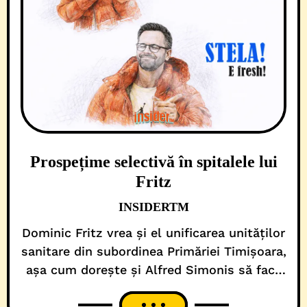
Prospețime selectivă în spitalele lui
Fritz
INSIDERTM
Dominic Fritz vrea și el unificarea unităților
sanitare din subordinea Primăriei Timișoara,
așa cum dorește și Alfred Simonis să facă
cu cele din parohia Consiliului Județean
Timiș. În primă fază, edilul a anunțat că