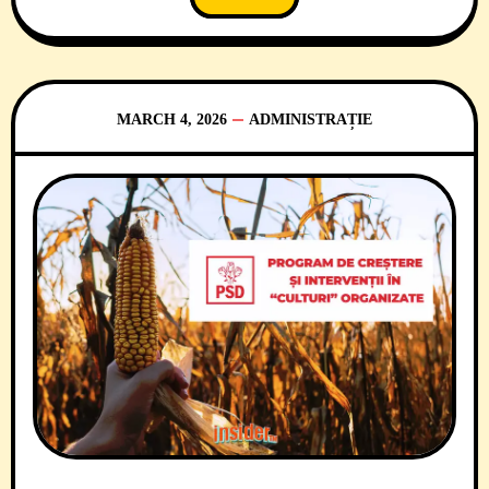
vrea contopirea Spitalului Clinic Municipal
de Urgență Timișoara (SCMUT) cu Spitalul
CFR și, apoi, într-o altă etapă, cu cel de
Boli
MARCH 4, 2026
ADMINISTRAȚIE