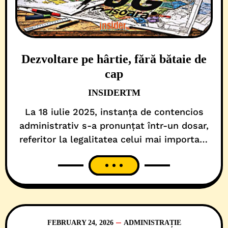
Dezvoltare pe hârtie, fără bătaie de
cap
INSIDERTM
La 18 iulie 2025, instanța de contencios
administrativ s-a pronunțat într-un dosar,
referitor la legalitatea celui mai important
document de planificare urbană al orașului.
Da, chiar pe Planul Urbanistic General
(PUG) al Timișoarei. Practic, sentința civilă
nr. 687/2025 a Tribunalului Timiș a dat de
pământ cu viziunea administrației USR.
Atunci, judecătorii au făcut-o, pe scurt,
FEBRUARY 24, 2026
ADMINISTRAȚIE