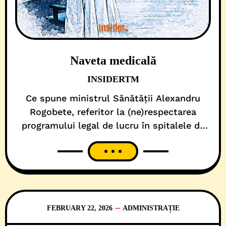
Naveta medicală
INSIDERTM
Ce spune ministrul Sănătății Alexandru
Rogobete, referitor la (ne)respectarea
programului legal de lucru în spitalele de
stat, e pur și simplu o poezie. Fără rimă! În
primul rând, pentru că reacția întâiului
medic al României vine după ce un alt
confrate a fost devoalat lucrând în privat,
în timpul orelor de program de la stat.
FEBRUARY 22, 2026
ADMINISTRAȚIE