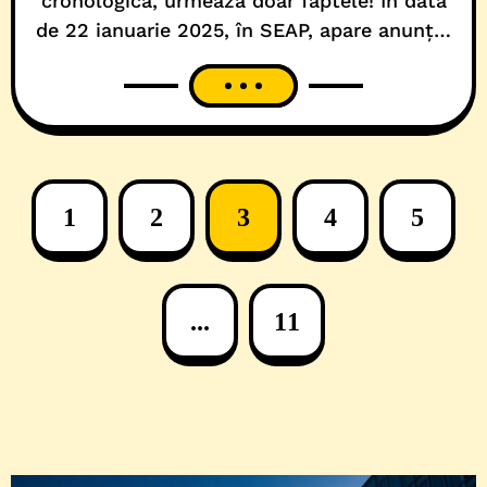
cronologică, urmează doar faptele! În data
de 22 ianuarie 2025, în SEAP, apare anunțul
de participare (CN1077225) pentru „Execuție
lucrări reabilitare pod Iuliu Maniu (Muncii)
Timișoara”. Până la finalul anului trecut,
Primăria Municipiului Timișoara, în calitate
de beneficiar al investiției de infrastructură
publică, a analizat cele 5 oferte depuse,
1
2
3
4
5
...
11