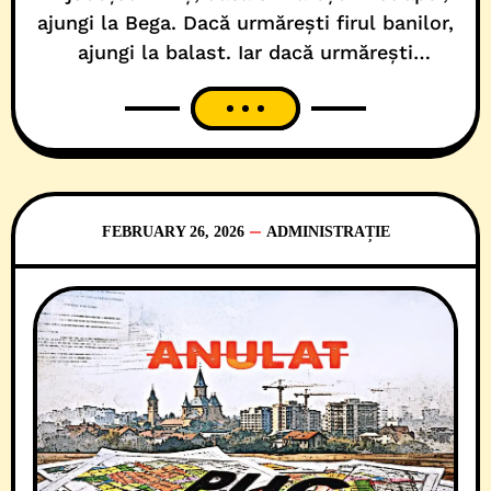
ajungi la Bega. Dacă urmărești firul banilor,
ajungi la balast. Iar dacă urmărești
balastul, inevitabil, ajungi la clasa politică.
Ceea ce înseamnă că, în Banat, agregatele
minerale nu stau. Circulă și produc! Uneori,
din albia râului Bega. Alteori, din carierele
care aprovizionează autostrăzi și
infrastructură feroviară. Însă, întotdeauna
FEBRUARY 26, 2026
ADMINISTRAȚIE