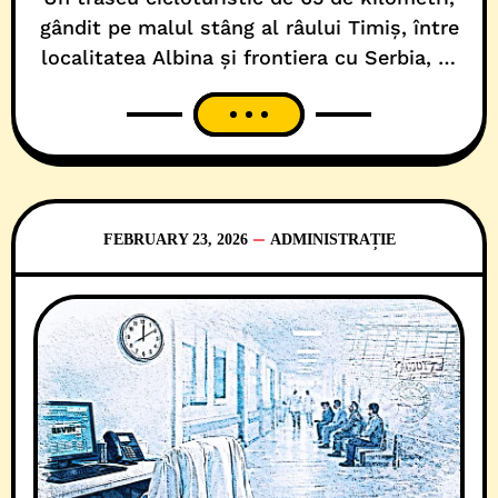
gândit pe malul stâng al râului Timiș, între
localitatea Albina și frontiera cu Serbia, ar
fi trebuit să devină unul dintre proiectele-
fanion ale României, în cadrul Planului
Național de Redresare și Reziliență (PNRR).
Cu atât mai mult cu cât ideea, în sine, avea
și finanțare nerambursabilă, asigurată din
fonduri
FEBRUARY 23, 2026
ADMINISTRAȚIE