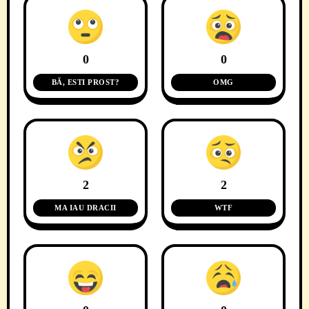
0
0
BĂ, ESTI PROST?
OMG
2
2
MA IAU DRACII
WTF