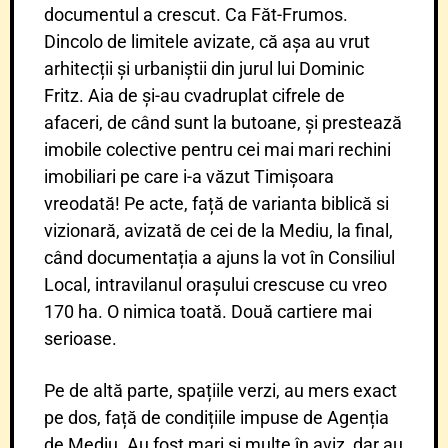
documentul a crescut. Ca Făt-Frumos.
Dincolo de limitele avizate, că așa au vrut
arhitecții și urbaniștii din jurul lui Dominic
Fritz. Aia de și-au cvadruplat cifrele de
afaceri, de când sunt la butoane, și prestează
imobile colective pentru cei mai mari rechini
imobiliari pe care i-a văzut Timișoara
vreodată! Pe acte, față de varianta biblică si
vizionară, avizată de cei de la Mediu, la final,
când documentația a ajuns la vot în Consiliul
Local, intravilanul orașului crescuse cu vreo
170 ha. O nimica toată. Două cartiere mai
serioase.
Pe de altă parte, spațiile verzi, au mers exact
pe dos, față de condițiile impuse de Agenția
de Mediu. Au fost mari și multe în aviz, dar au