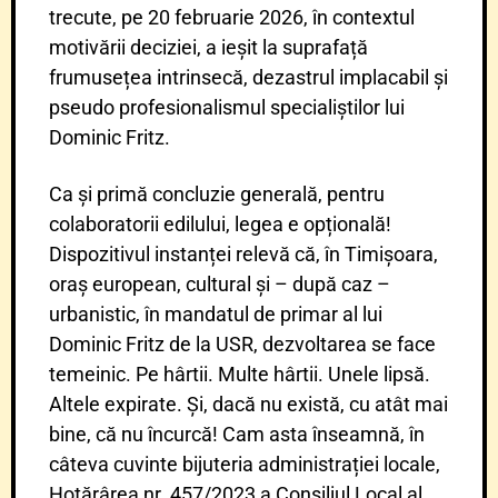
trecute, pe 20 februarie 2026, în contextul
motivării deciziei, a ieșit la suprafață
frumusețea intrinsecă, dezastrul implacabil și
pseudo profesionalismul specialiștilor lui
Dominic Fritz.
Ca și primă concluzie generală, pentru
colaboratorii edilului, legea e opțională!
Dispozitivul instanței relevă că, în Timișoara,
oraș european, cultural și – după caz –
urbanistic, în mandatul de primar al lui
Dominic Fritz de la USR, dezvoltarea se face
temeinic. Pe hârtii. Multe hârtii. Unele lipsă.
Altele expirate. Și, dacă nu există, cu atât mai
bine, că nu încurcă! Cam asta înseamnă, în
câteva cuvinte bijuteria administrației locale,
Hotărârea nr. 457/2023 a Consiliul Local al