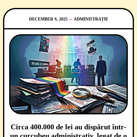
Apel Timișoara au dat câștig de cauză ANI
și au respins solicitarea edilului
DECEMBER 9, 2025
ADMINISTRAȚIE
Circa 400.000 de lei au dispărut într-
un curcubeu administrativ, legat de o