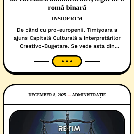
romă binară
INSIDERTM
De când cu pro-europenii, Timișoara a
ajuns Capitală Culturală a Interpretărilor
Creativo-Bugetare. Se vede asta din
laboratoarele misterioase ale administrației
Dominic Fritz, acolo unde cultură înseamnă
orice poate fi trecut pe un formular și are
legătură cu diversitatea. De orice fel sau
gen! Aici, în străfundurile municipalității,
unde realitatea se împletește cu ficțiunea,
DECEMBER 8, 2025
ADMINISTRAȚIE
auditorii Camerei