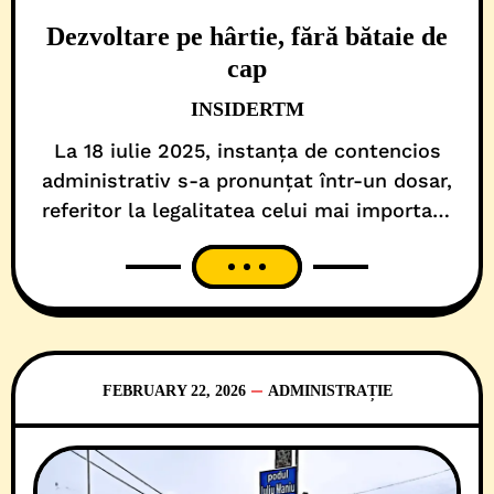
Dezvoltare pe hârtie, fără bătaie de
cap
INSIDERTM
La 18 iulie 2025, instanța de contencios
administrativ s-a pronunțat într-un dosar,
referitor la legalitatea celui mai important
document de planificare urbană al orașului.
Da, chiar pe Planul Urbanistic General
(PUG) al Timișoarei. Practic, sentința civilă
nr. 687/2025 a Tribunalului Timiș a dat de
pământ cu viziunea administrației USR.
Atunci, judecătorii au făcut-o, pe scurt,
FEBRUARY 22, 2026
ADMINISTRAȚIE