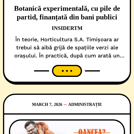
Botanică experimentală, cu pile de
partid, finanțată din bani publici
INSIDERTM
În teorie, Horticultura S.A. Timișoara ar
trebui să aibă grijă de spațiile verzi ale
orașului. În practică, după cum arată un
raport al Camerei de Conturi Timiș, publicat
pe 6 aprilie 2026, pare că societatea
municipală, populată la vârf și în consiliul
de administrație de simpatizanți USR, are
grijă mai ales de un ecosistem financiar…
MARCH 7, 2026
ADMINISTRAȚIE