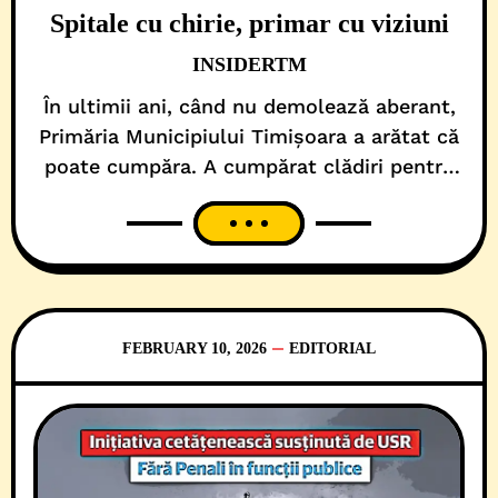
Spitale cu chirie, primar cu viziuni
INSIDERTM
În ultimii ani, când nu demolează aberant,
Primăria Municipiului Timișoara a arătat că
poate cumpăra. A cumpărat clădiri pentru
viitoare destinații de centre culturale. Apoi,
a achiziționat imobile pentru funcțiuni
educaționale. Ca, în cele din urmă, să se
împroprietărească și pe spații cu destinații
administrative. Însă, când a venit vorba
despre infrastructura medicală critică, pe
FEBRUARY 10, 2026
EDITORIAL