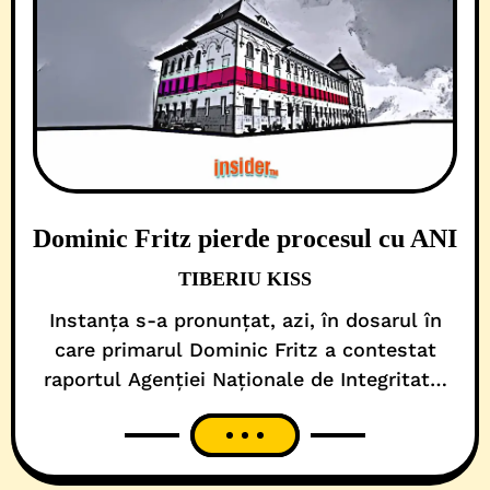
Dominic Fritz pierde procesul cu ANI
TIBERIU KISS
Instanța s-a pronunțat, azi, în dosarul în
care primarul Dominic Fritz a contestat
raportul Agenției Naționale de Integritate,
instituție care l-a declarat în conflict de
interese, după o cercetare care a durat mai
bine de 3 ani. Judecătorii de la Curtea de