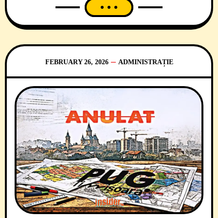
Timiș. În primă fază, edilul a anunțat că
vrea contopirea Spitalului Clinic Municipal
de Urgență Timișoara (SCMUT) cu Spitalul
CFR și, apoi, într-o altă etapă, cu cel de
Boli
FEBRUARY 26, 2026
ADMINISTRAȚIE