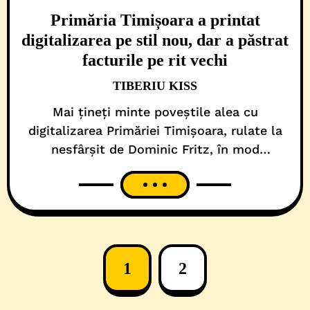
Primăria Timișoara a printat
digitalizarea pe stil nou, dar a păstrat
facturile pe rit vechi
TIBERIU KISS
Mai țineți minte poveștile alea cu
digitalizarea Primăriei Timișoara, rulate la
nesfârșit de Dominic Fritz, în mod
trimestrial, de vreo 5 ani încoace, nu? Dar
repertoriile cu dispariția hârtiei, a dosarelor
cu șină și salvarea plantei, vă sunt încă pe
timpan și retină, nu-i așa? Ei bine, după
două luni de ronțăit hârtii prin administrația
1
2