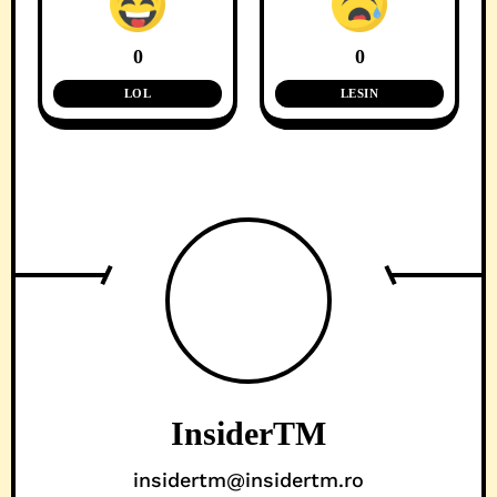
0
0
LOL
LESIN
InsiderTM
insidertm@insidertm.ro