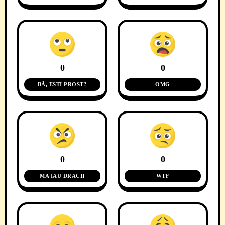
0
0
BĂ, ESTI PROST?
OMG
0
0
MA IAU DRACII
WTF