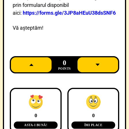
prin formularul disponibil
aici:
https://forms.gle/3JP8aHEuU38dsSNF6
Vă așteptăm!
0
POINTS
0
0
ASTA-I BUNĂ!
ÎMI PLACE