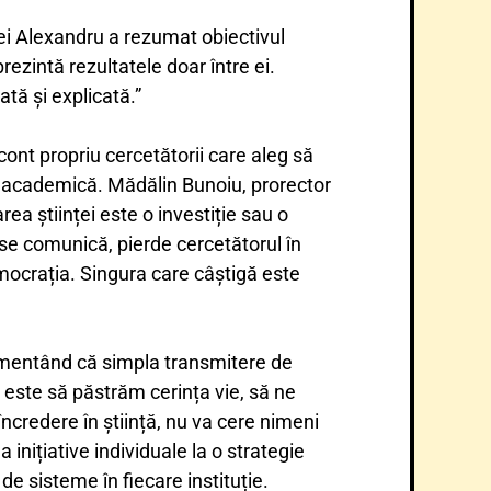
rei Alexandru a rezumat obiectivul
ezintă rezultatele doar între ei.
tă și explicată.”
 cont propriu cercetătorii care aleg să
era academică. Mădălin Bunoiu, prorector
ea științei este o investiție sau o
e comunică, pierde cercetătorul în
mocrația. Singura care câștigă este
umentând că simpla transmitere de
 este să păstrăm cerința vie, să ne
ncredere în știință, nu va cere nimeni
 inițiative individuale la o strategie
e sisteme în fiecare instituție.