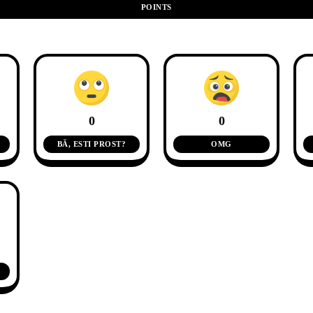
POINTS
0
0
BĂ, ESTI PROST?
OMG