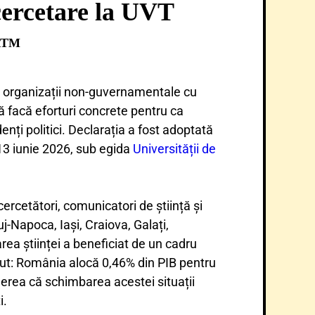
 cercetare la UVT
RTM
și organizații non-guvernamentale cu
să facă eforturi concrete pentru ca
nți politici. Declarația a fost adoptată
 13 iunie 2026, sub egida
Universității de
cercetători, comunicatori de știință și
j-Napoca, Iași, Craiova, Galați,
ea științei a beneficiat de un cadru
cut: România alocă 0,46% din PIB pentru
gerea că schimbarea acestei situații
i.