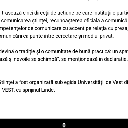
 trasează cinci direcții de acțiune pe care instituțiile par
u comunicarea științei, recunoașterea oficială a comunicăr
ompetențelor de comunicare cu accent pe relația cu presa, 
comunicării ca punte între cercetare și mediul privat.
vină o tradiție și o comunitate de bună practică: un spaț
ă și nevoile se schimbă”, se menționează în declarație.
inței a fost organizată sub egida Universității de Vest di
EST, cu sprijinul Linde.
0