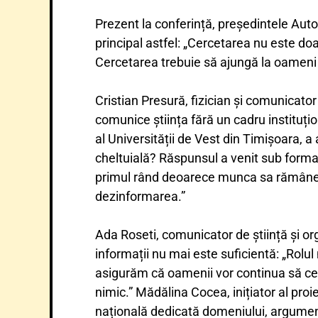
Prezent la conferință, președintele Auto
principal astfel: „Cercetarea nu este do
Cercetarea trebuie să ajungă la oameni ș
Cristian Presură, fizician și comunicator 
comunice știința fără un cadru instituți
al Universității de Vest din Timișoara, a
cheltuială? Răspunsul a venit sub form
primul rând deoarece munca sa rămâne izo
dezinformarea.”
Ada Roseti, comunicator de știință și 
informații nu mai este suficientă: „Rolu
asigurăm că oamenii vor continua să cea
nimic.” Mădălina Cocea, inițiator al proie
națională dedicată domeniului, argumentâ