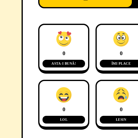
0
0
ASTA-I BUNĂ!
ÎMI PLACE
0
0
LOL
LESIN