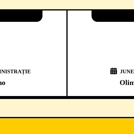
NISTRAȚIE
JUNE 
no
Olim