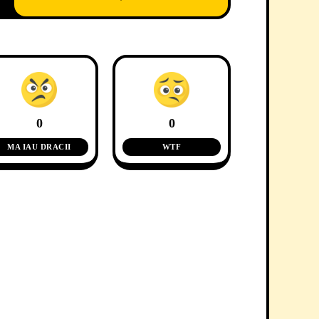
0
0
MA IAU DRACII
WTF