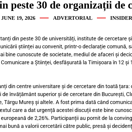
n peste 30 de organizații de
JUNE 19, 2026
ADVERTORIAL
INSIDE
nți din peste 30 de universități, institute de cercetare 
nicării științei au convenit, printr-o declarație comună, 
ai bine cunoscute de societate, mediul de afaceri și decide
e Comunicare a Științei, desfășurată la Timișoara în 12 și
nți din centre universitare și de cercetare din toată țara: 
ii de învățământ superior și de cercetare din București, Clu
, Târgu Mureș și altele. A fost prima dată când comunicar
xtul care a dat urgență acestei discuții este bine cunos
 europeană de 2,26%. Participanții au pornit de la convin
ai bună a valorii cercetării către public, presă și decidenț