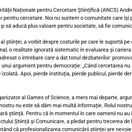
rității Naționale pentru Cercetare Științifică (ANCS) And
ar pentru cercetare. Noi nu suntem o comunitate care își pr
i să aducă plus valoare pentru societate, să fie comunica
al științei, a vorbit despre costurile pe care le suportă pe
onal, o realitate ignorată sistematic în evaluarea și cari
 adresat o întrebare care a dat tonul dezbaterilor: promovar
a unui argument pentru democrație: „Când cercetarea nu s
lată. Apoi, pierde instituția, pierde publicul, pierde de
organizator al Games of Science, a mers mai departe, arg
l nostru nu este să dăm mai multă informație. Rolul nostru
ră știință. Pentru că în momentul în care oamenii nu au î
ctului Știință și Comunicare, a pledat pentru trecerea de la
nd că profesionalizarea comunicării științei are nevoie d