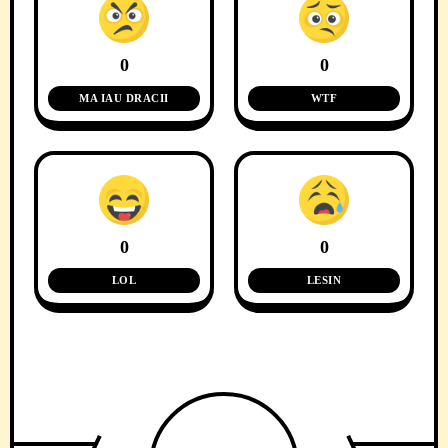
0
0
MA IAU DRACII
WTF
0
0
LOL
LESIN