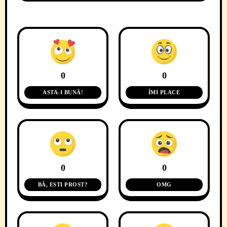
0
0
ASTA-I BUNĂ!
ÎMI PLACE
0
0
BĂ, ESTI PROST?
OMG