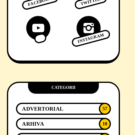
FACEBOOK
TWITTER
INSTAGRAM
CATEGORII
ADVERTORIAL
57
ARHIVA
10