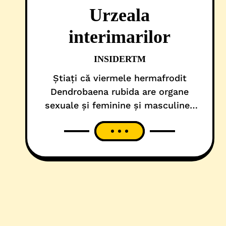
Urzeala
interimarilor
INSIDERTM
Știați că viermele hermafrodit
Dendrobaena rubida are organe
sexuale și feminine și masculine?
În cazul în care nu găsește un
partener, se dedublează, astfel
încât să se poată împerechea cu el
însuși. În schimb, la macaci, e un
pic invers: dacă femelele nu țipă,
masculul nu ajunge niciodată la
orgasm. Sau, de exemplu, că
focilor