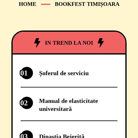
HOME
BOOKFEST TIMIȘOARA
IN TREND LA NOI
01
Șoferul de serviciu
Manual de elasticitate
02
universitară
03
Dinastia Bejeriță