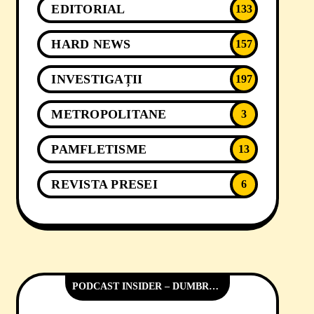
EDITORIAL
133
HARD NEWS
157
INVESTIGAȚII
197
METROPOLITANE
3
PAMFLETISME
13
REVISTA PRESEI
6
PODCAST INSIDER – DUMBRĂVIȚA