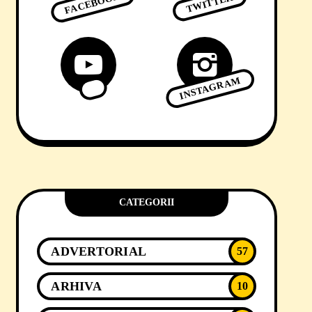
FACEBOOK
TWITTER
INSTAGRAM
CATEGORII
ADVERTORIAL
57
ARHIVA
10