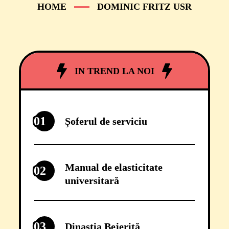
HOME
DOMINIC FRITZ USR
IN TREND LA NOI
01
Șoferul de serviciu
Manual de elasticitate
02
universitară
03
Dinastia Bejeriță