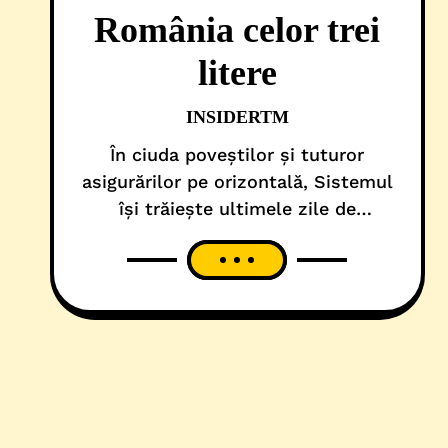
România celor trei
litere
INSIDERTM
În ciuda poveștilor și tuturor
asigurărilor pe orizontală, Sistemul
își trăiește ultimele zile de
opresiune! Se vede asta din
frustrări, greșeli și disperarea cu
care acționează. Haita e cea care
semnalizează, de la o poștă! Mai
ales atunci când se simte
încolțită. Prima dată, Sistemul l-a
scos din schemă pe Călin
Georgescu. Pe povești! Apoi, a