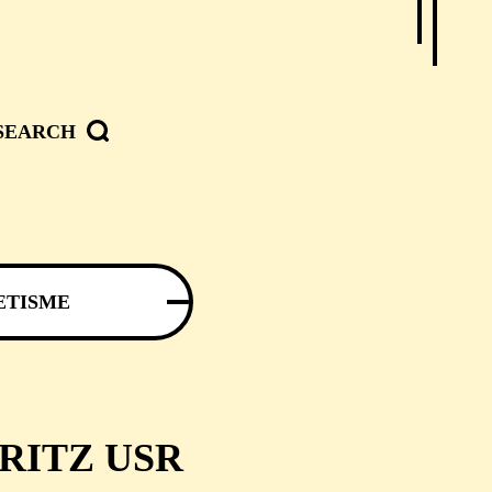
SEARCH
ETISME
RITZ USR