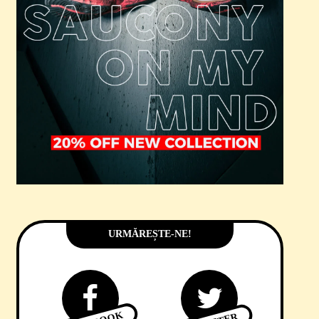
URMĂREȘTE-NE!