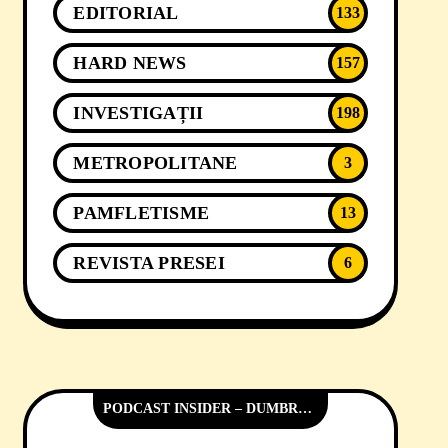
EDITORIAL
133
HARD NEWS
157
INVESTIGAȚII
198
METROPOLITANE
3
PAMFLETISME
13
REVISTA PRESEI
6
PODCAST INSIDER – DUMBRĂVIȚA