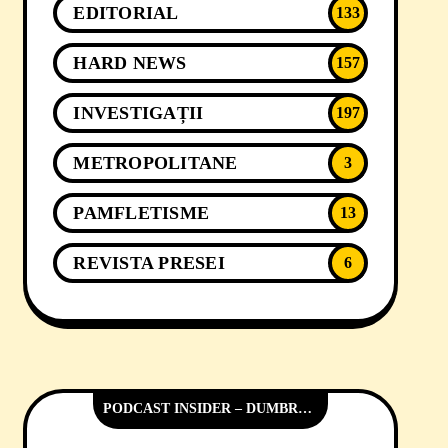
EDITORIAL
133
HARD NEWS
157
INVESTIGAȚII
197
METROPOLITANE
3
PAMFLETISME
13
REVISTA PRESEI
6
PODCAST INSIDER – DUMBRĂVIȚA