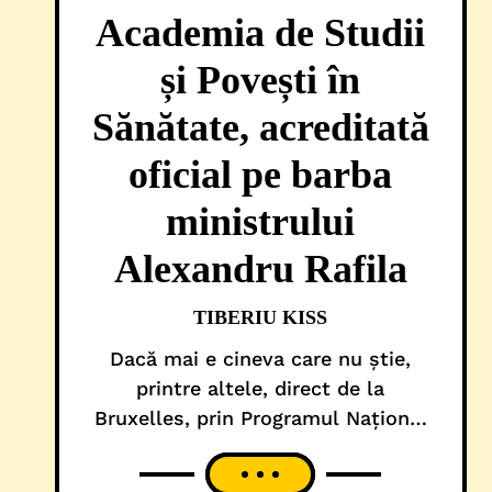
Academia de Studii
și Povești în
Sănătate, acreditată
oficial pe barba
ministrului
Alexandru Rafila
TIBERIU KISS
Dacă mai e cineva care nu știe,
printre altele, direct de la
Bruxelles, prin Programul Național
de Redresare și Reziliență (PNRR),
gestionat de Ministerul Investițiilor