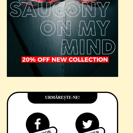
URMĂREȘTE-NE!