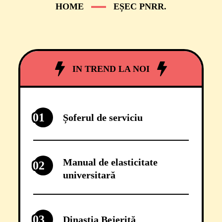
HOME
EȘEC PNRR.
IN TREND LA NOI
01
Șoferul de serviciu
Manual de elasticitate
02
universitară
03
Dinastia Bejeriță