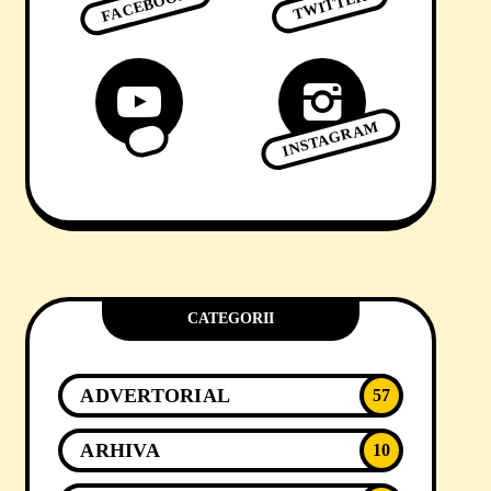
FACEBOOK
TWITTER
INSTAGRAM
CATEGORII
ADVERTORIAL
57
ARHIVA
10