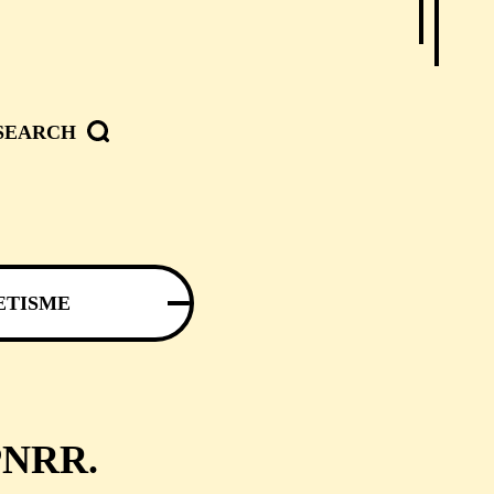
SEARCH
ETISME
PNRR.