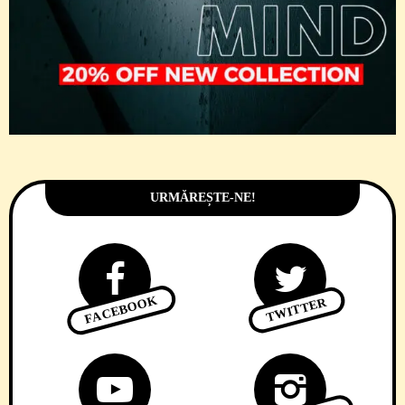
URMĂREȘTE-NE!
FACEBOOK
TWITTER