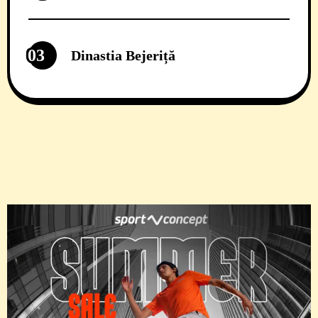
03
Dinastia Bejeriță