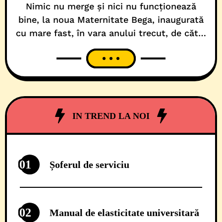
Nimic nu merge și nici nu funcționează
bine, la noua Maternitate Bega, inaugurată
cu mare fast, în vara anului trecut, de către
Consiliul Judetean Timiș! Construcția a
fost finanțată din fonduri europene, de
bugetul de stat și cel al administrației
județene, printr-un proiect Romania-
Ungaria. În final, costurile totale au ajuns la
aproape 20 milioane de
IN TREND LA NOI
01
Șoferul de serviciu
02
Manual de elasticitate universitară