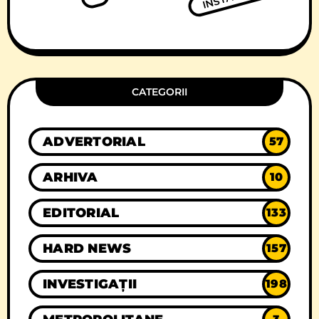
CATEGORII
ADVERTORIAL
57
ARHIVA
10
EDITORIAL
133
HARD NEWS
157
INVESTIGAȚII
198