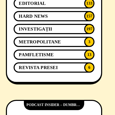
EDITORIAL
133
HARD NEWS
157
INVESTIGAȚII
197
METROPOLITANE
3
PAMFLETISME
13
REVISTA PRESEI
6
PODCAST INSIDER – DUMBRĂVIȚA