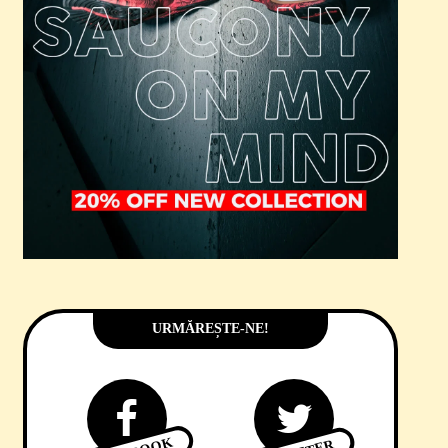
URMĂREȘTE-NE!