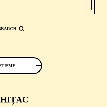
SEARCH
ETISME
CHIȚAC