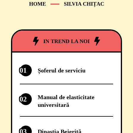
HOME
SILVIA CHIȚAC
IN TREND LA NOI
01
Șoferul de serviciu
Manual de elasticitate
02
universitară
03
Dinastia Bejeriță