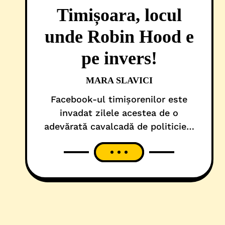
Timișoara, locul
unde Robin Hood e
pe invers!
MARA SLAVICI
Facebook-ul timișorenilor este
invadat zilele acestea de o
adevărată cavalcadă de politicieni
părerologi. Unii ipocriți sau
revoltați, alții absolut penibili, toți
și-au adus contribuția la circul de
pe scena locală. Am triat câteva
declarații „relevante” pentru a
înțelege cum funcționează, în
practică, colaborarea partidelor