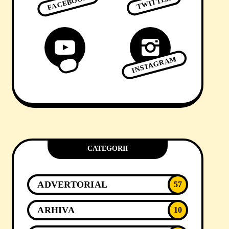
FACEBOOK
TWITTER
INSTAGRAM
CATEGORII
ADVERTORIAL
57
ARHIVA
10