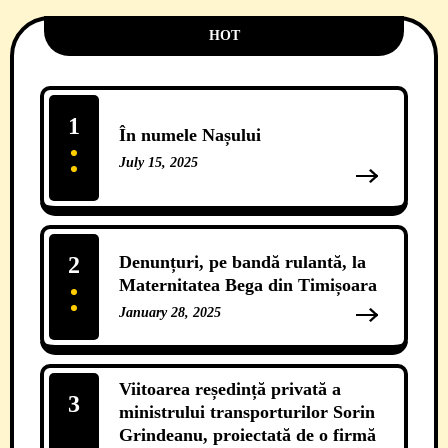
HOT
1
În numele Nașului
July 15, 2025
13 Comments
2
Denunțuri, pe bandă rulantă, la
Maternitatea Bega din Timișoara
January 28, 2025
12 Comments
Viitoarea reședință privată a
3
ministrului transporturilor Sorin
Grindeanu, proiectată de o firmă