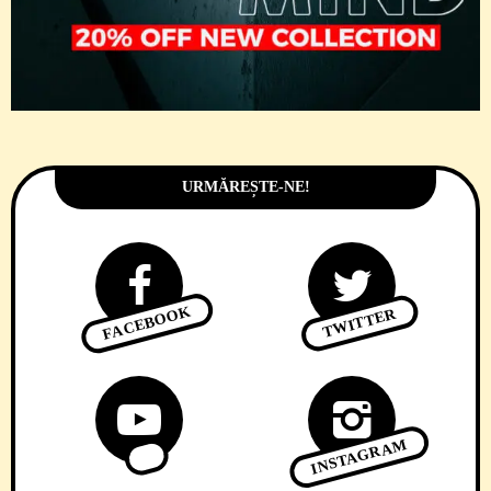
URMĂREȘTE-NE!
FACEBOOK
TWITTER
INSTAGRAM