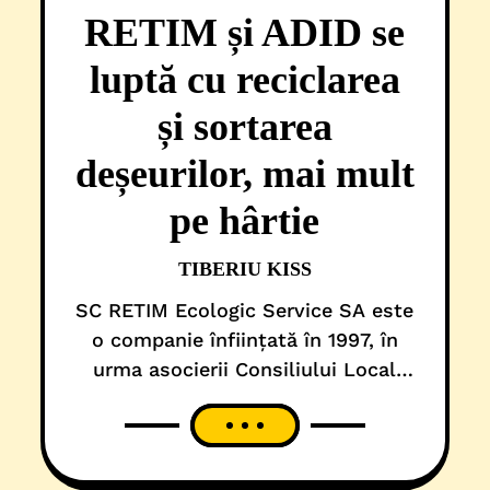
RETIM și ADID se
luptă cu reciclarea
și sortarea
deșeurilor, mai mult
pe hârtie
TIBERIU KISS
SC RETIM Ecologic Service SA este
o companie înființată în 1997, în
urma asocierii Consiliului Local
Timișoara cu firma germană RWE,
într-un parteneriat de 50-50%.
Ulterior, acțiunile celor de la RWE
au trecut, într-un alt buzunar, la