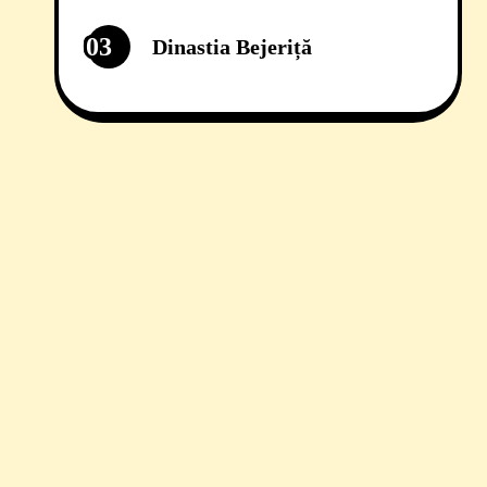
03
Dinastia Bejeriță