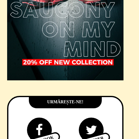
URMĂREȘTE-NE!