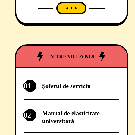
selectare, se aleg cu o amendă și
cu o bulină roșie pe tomberon. Că
așa a decis compania de
salubritate, în care Consiliul Local
Timișoara deține 50% din capitalul
social, într-un mod absolut pasiv.
Cealaltă jumătate, ca să știe și
IN TREND LA NOI
01
Șoferul de serviciu
Manual de elasticitate
02
universitară