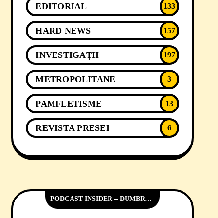
EDITORIAL
133
HARD NEWS
157
INVESTIGAȚII
197
METROPOLITANE
3
PAMFLETISME
13
REVISTA PRESEI
6
PODCAST INSIDER – DUMBRĂVIȚA