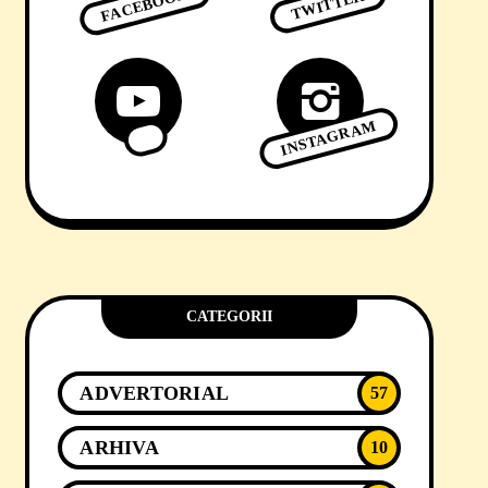
FACEBOOK
TWITTER
INSTAGRAM
CATEGORII
ADVERTORIAL
57
ARHIVA
10