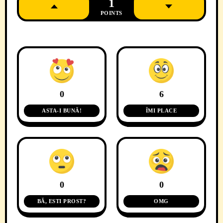
1
POINTS
0
6
ASTA-I BUNĂ!
ÎMI PLACE
0
0
BĂ, ESTI PROST?
OMG