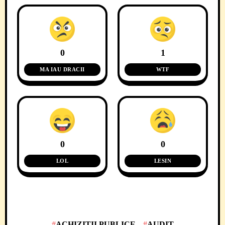
0
1
MA IAU DRACII
WTF
0
0
LOL
LESIN
ACHIZITII PUBLICE
AUDIT