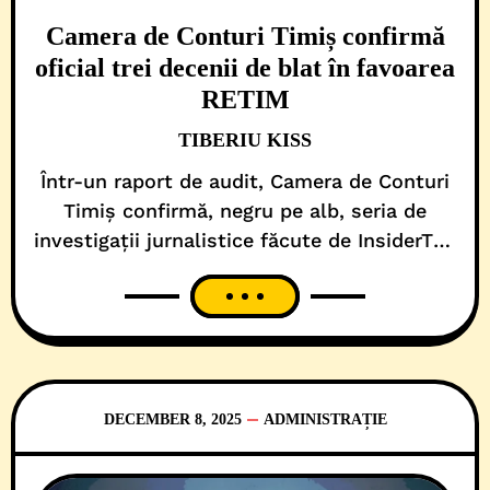
Camera de Conturi Timiș confirmă
oficial trei decenii de blat în favoarea
RETIM
TIBERIU KISS
Într-un raport de audit, Camera de Conturi
Timiș confirmă, negru pe alb, seria de
investigații jurnalistice făcute de InsiderTM,
referitoare la practicile pestilențiale și
protecția instituțională de care s-a
bucurat RETIM ECOLOGIC SERVICE S.A, în
ultimii 30 de ani. Mai exact, de când, sub
umbrela grupului german RER-RWE (50%)
și Consiliul Local Timișoara (50%), se joacă
DECEMBER 8, 2025
ADMINISTRAȚIE