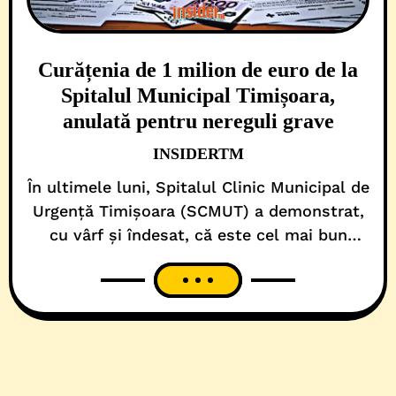
Curățenia de 1 milion de euro de la
Spitalul Municipal Timișoara,
anulată pentru nereguli grave
INSIDERTM
În ultimele luni, Spitalul Clinic Municipal de
Urgență Timișoara (SCMUT) a demonstrat,
cu vârf și îndesat, că este cel mai bun
contraexemplu de administrație sanitară,
girată de USR. Și asta pentru că, cel puțin
în ultimele 90 de zile, nu există concursuri
de angajare care să nu fi fost, pe de-o parte
contestate sau anulate pentru