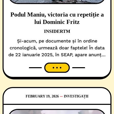
Podul Maniu, victoria cu repetiție a
lui Dominic Fritz
INSIDERTM
Și-acum, pe documente și în ordine
cronologică, urmează doar faptele! În data
de 22 ianuarie 2025, în SEAP, apare anunțul
de participare (CN1077225) pentru „Execuție
lucrări reabilitare pod Iuliu Maniu (Muncii)
Timișoara”. Până la finalul anului trecut,
Primăria Municipiului Timișoara, în calitate
de beneficiar al investiției de infrastructură
publică, a analizat cele 5 oferte depuse,
FEBRUARY 19, 2026
INVESTIGAȚII