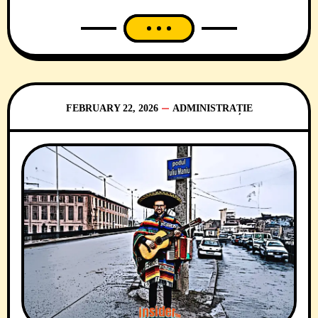
raport al Camerei de Conturi Timiș, publicat
pe 6 aprilie 2026, pare că societatea
municipală, populată la vârf și în consiliul
de administrație de simpatizanți USR, are
grijă mai ales de un ecosistem financiar…
FEBRUARY 22, 2026
ADMINISTRAȚIE