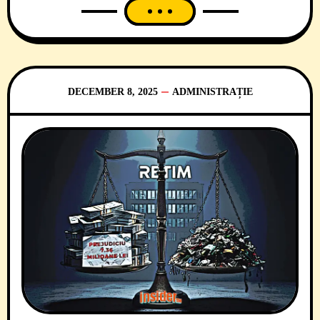
De fapt, nu e o carte, ci o platformă
digitală a statului român, menită să
urmărească agregatele minerale din albie,
până la stația de sortare. Și una care a fost
gândită ca
DECEMBER 8, 2025
ADMINISTRAȚIE