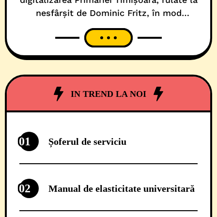
nesfârșit de Dominic Fritz, în mod
trimestrial, de vreo 5 ani încoace, nu? Dar
repertoriile cu dispariția hârtiei, a dosarelor
cu șină și salvarea plantei, vă sunt încă pe
timpan și retină, nu-i așa? Ei bine, după
două luni de ronțăit hârtii prin administrația
IN TREND LA NOI
01
Șoferul de serviciu
02
Manual de elasticitate universitară