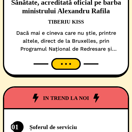
Sănătate, acreditată oficial pe barba
ministrului Alexandru Rafila
TIBERIU KISS
Dacă mai e cineva care nu știe, printre
altele, direct de la Bruxelles, prin
Programul Național de Redresare și
Reziliență (PNRR), gestionat de Ministerul
Investițiilor și Proiectelor Europene (MIPE),
pe masa autorităților publice din România
au aterizat sume colosale de bani europeni,
în cadrul măsurii – Infrastructură
spitalicească publică nouă. Doar aparent au
IN TREND LA NOI
căzut din
01
Șoferul de serviciu