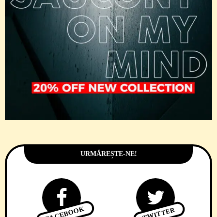
URMĂREȘTE-NE!
FACEBOOK
TWITTER