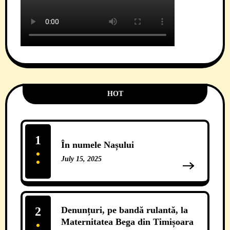
HOT
1
În numele Nașului
July 15, 2025
13 Comments
2
Denunțuri, pe bandă rulantă, la
Maternitatea Bega din Timișoara