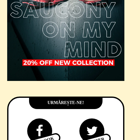
URMĂREȘTE-NE!