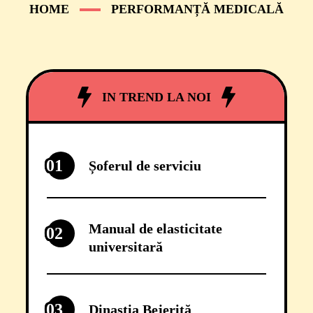
HOME
PERFORMANȚĂ MEDICALĂ
IN TREND LA NOI
01
Șoferul de serviciu
Manual de elasticitate
02
universitară
03
Dinastia Bejeriță