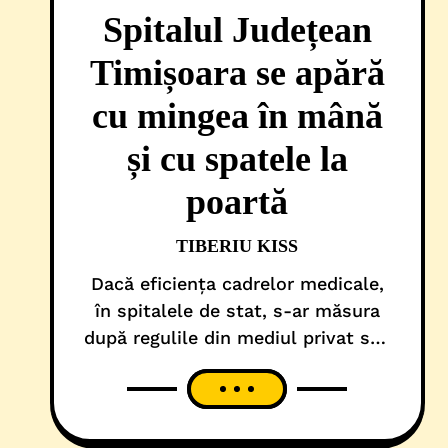
Spitalul Județean
Timișoara se apără
cu mingea în mână
și cu spatele la
poartă
TIBERIU KISS
Dacă eficiența cadrelor medicale,
în spitalele de stat, s-ar măsura
după regulile din mediul privat sau
ale unui campionat de fotbal
civilizat, atunci o grămadă de
doctori ar fi excluși din competiție.
Sau, în cel mai fericit caz, până