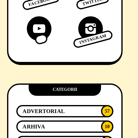
FACEBOOK
TWITTER
INSTAGRAM
CATEGORII
ADVERTORIAL
57
ARHIVA
10