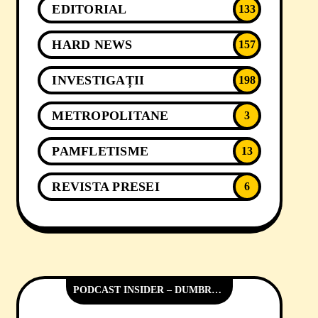
EDITORIAL
133
HARD NEWS
157
INVESTIGAȚII
198
METROPOLITANE
3
PAMFLETISME
13
REVISTA PRESEI
6
PODCAST INSIDER – DUMBRĂVIȚA